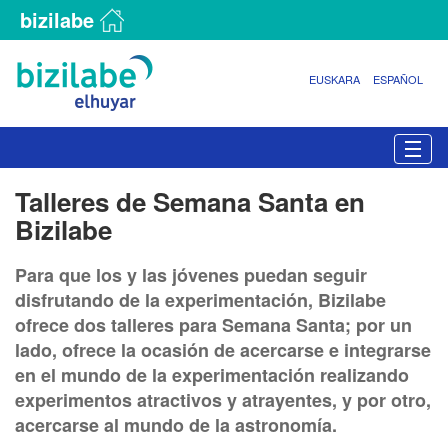
bizilabe
EUSKARA
ESPAÑOL
N
Togg
a
v
Talleres de Semana Santa en
e
Bizilabe
g
a
c
Para que los y las jóvenes puedan seguir
i
disfrutando de la experimentación, Bizilabe
ó
ofrece dos talleres para Semana Santa; por un
n
lado, ofrece la ocasión de acercarse e integrarse
en el mundo de la experimentación realizando
experimentos atractivos y atrayentes, y por otro,
acercarse al mundo de la astronomía.