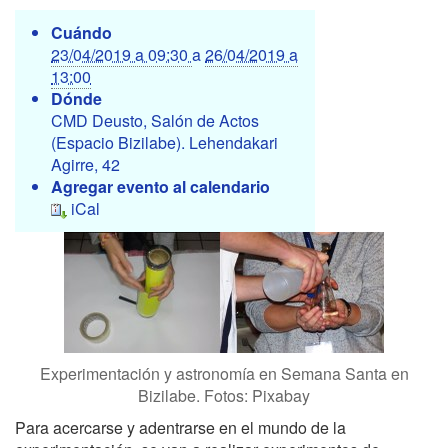
h
Cuándo
t
23/04/2019 a 09:30
a
26/04/2019 a
t
13:00
p
Dónde
s
CMD Deusto, Salón de Actos
:
(Espacio Bizilabe). Lehendakari
/
Agirre, 42
/
Agregar evento al calendario
b
iCal
i
z
i
l
a
b
e
.
Experimentación y astronomía en Semana Santa en
e
Bizilabe. Fotos: Pixabay
l
Para acercarse y adentrarse en el mundo de la
h