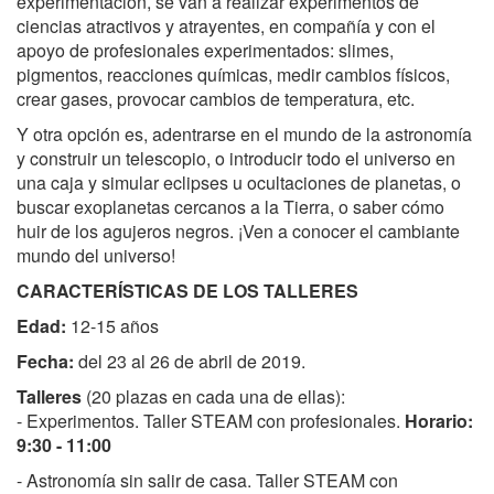
experimentación, se van a realizar experimentos de
u
ciencias atractivos y atrayentes, en compañía y con el
y
apoyo de profesionales experimentados: slimes,
a
pigmentos, reacciones químicas, medir cambios físicos,
r
crear gases, provocar cambios de temperatura, etc.
.
e
Y otra opción es, adentrarse en el mundo de la astronomía
u
y construir un telescopio, o introducir todo el universo en
s
una caja y simular eclipses u ocultaciones de planetas, o
/
buscar exoplanetas cercanos a la Tierra, o saber cómo
e
huir de los agujeros negros. ¡Ven a conocer el cambiante
s
mundo del universo!
/
CARACTERÍSTICAS DE LOS TALLERES
b
Edad:
12-15 años
i
l
Fecha:
del 23 al 26 de abril de 2019.
b
Talleres
(20 plazas en cada una de ellas):
o
- Experimentos. Taller STEAM con profesionales.
Horario:
/
9:30 - 11:00
a
g
- Astronomía sin salir de casa. Taller STEAM con