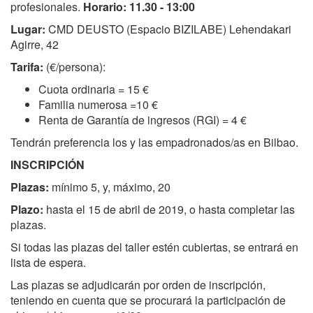
e
profesionales.
Horario: 11.30 - 13:00
n
Lugar:
CMD DEUSTO (Espacio BIZILABE) Lehendakari
d
Agirre, 42
a
/
Tarifa:
(€/persona):
t
Cuota ordinaria = 15 €
a
Familia numerosa =10 €
l
Renta de Garantía de ingresos (RGI) = 4 €
l
e
Tendrán preferencia los y las empadronados/as en Bilbao.
r
INSCRIPCIÓN
e
s
Plazas:
mínimo 5, y, máximo, 20
-
Plazo:
hasta el 15 de abril de 2019, o hasta completar las
d
plazas.
e
Si todas las plazas del taller estén cubiertas, se entrará en
-
lista de espera.
s
e
Las plazas se adjudicarán por orden de inscripción,
m
teniendo en cuenta que se procurará la participación de
a