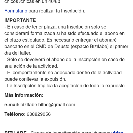
chicos /chicas en un 40/60
n
Formulario
para realizar la inscripción.
a
-
IMPORTANTE
s
- En caso de tener plaza, una inscripción sólo se
a
considerará formalizada si ha sido efectuado el abono en
n
el plazo estipulado. Es necesario entregar el abonaré
t
bancario en el CMD de Deusto (espacio Bizilabe) el primer
a
día del taller.
-
- Sólo se devolverá el abono de la inscripción en caso de
e
anulación de la actividad.
n
- El comportamiento no adecuado dentro de la actividad
-
puede conllevar la expulsión.
b
- La inscripción implica la aceptación de todo lo expuesto.
i
Más información:
z
i
e-mail:
bizilabe.bilbo@gmail.com
l
Teléfono:
688829056
a
b
e
BIZILABE -
Centro de investigación para jóvenes:
video