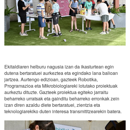
Ekitaldiaren helburu nagusia izan da ikasturtean egin
dutena bertaratuei aurkeztea eta egindako lana balioan
jartzea. Aurtengo edizioan, gazteek Robotika,
Programazioa eta Mikrobiologiareki lotutako proiektuak
aurkeztu dituzte. Gazteek proiektua egiteko jarraitu
beharreko urratsak eta gainditu beharreko erronkak zein
izan diren azaldu diete bertaratuei, zientzia eta
teknologiarekiko duten interesa transmititzearekin batera.