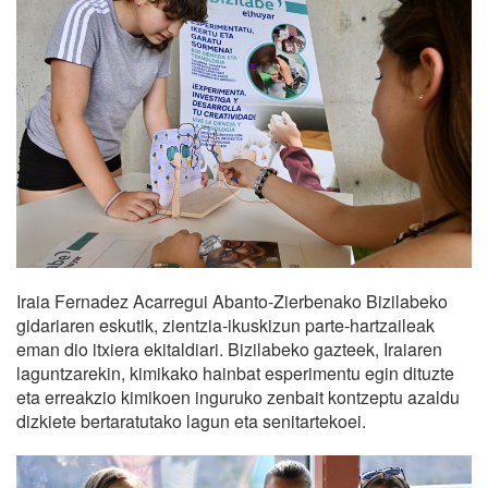
Iraia Fernadez Acarregui Abanto-Zierbenako Bizilabeko
gidariaren eskutik, zientzia-ikuskizun parte-hartzaileak
eman dio itxiera ekitaldiari. Bizilabeko gazteek, Iraiaren
laguntzarekin, kimikako hainbat esperimentu egin dituzte
eta erreakzio kimikoen inguruko zenbait kontzeptu azaldu
dizkiete bertaratutako lagun eta senitartekoei.