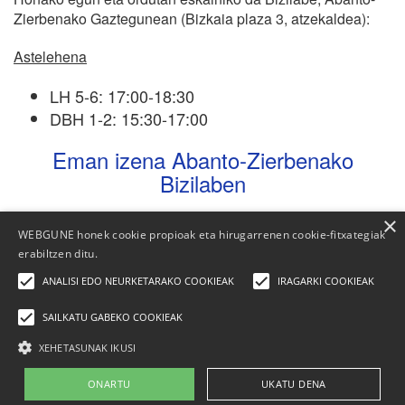
Zierbenako Gaztegunean (Bizkaia plaza 3, atzekaldea):
Astelehena
LH 5-6: 17:00-18:30
DBH 1-2: 15:30-17:00
Eman izena Abanto-Zierbenako
Bizilaben
×
WEBGUNE honek cookie propioak eta hirugarrenen cookie-fitxategiak
erabiltzen ditu.
ANALISI EDO NEURKETARAKO COOKIEAK
IRAGARKI COOKIEAK
SAILKATU GABEKO COOKIEAK
XEHETASUNAK IKUSI
Elhuyar Fundazioa
ONARTU
UKATU DENA
Nor gara
|
Kontaktua
|
Publizitatea
|
Lege-oharra
|
Cookien politika