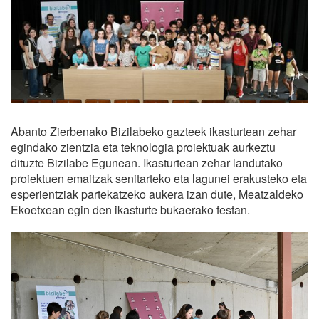
Abanto Zierbenako Bizilabeko gazteek ikasturtean zehar
egindako zientzia eta teknologia proiektuak aurkeztu
dituzte Bizilabe Egunean. Ikasturtean zehar landutako
proiektuen emaitzak senitarteko eta lagunei erakusteko eta
esperientziak partekatzeko aukera izan dute, Meatzaldeko
Ekoetxean egin den ikasturte bukaerako festan.