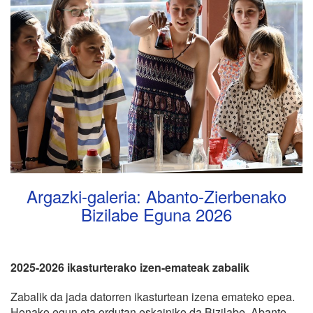
Argazki-galeria: Abanto-Zierbenako
Bizilabe Eguna 2026
2025-2026 ikasturterako izen-emateak zabalik
Zabalik da jada datorren ikasturtean izena emateko epea.
Honako egun eta ordutan eskainiko da Bizilabe, Abanto-