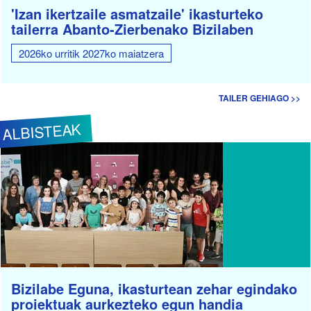
'Izan ikertzaile asmatzaile' ikasturteko
tailerra Abanto-Zierbenako Bizilaben
2026ko urritik 2027ko maiatzera
TAILER GEHIAGO >>
ALBISTEAK
Bizilabe Eguna, ikasturtean zehar egindako
proiektuak aurkezteko egun handia