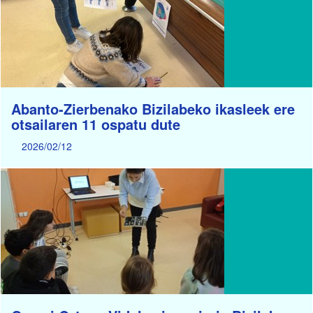
Abanto-Zierbenako Bizilabeko ikasleek ere
otsailaren 11 ospatu dute
2026/02/12