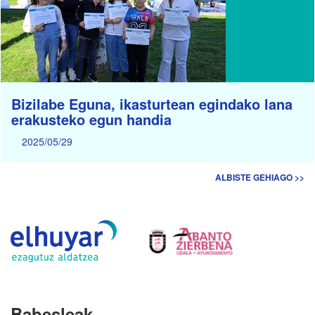
Bizilabe Eguna, ikasturtean egindako lana
erakusteko egun handia
2025/05/29
ALBISTE GEHIAGO >>
Babesleak