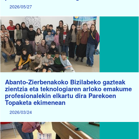
2026/05/27
Abanto-Zierbenakoko Bizilabeko gazteak
zientzia eta teknologiaren arloko emakume
profesionalekin elkartu dira Parekoen
Topaketa ekimenean
2026/03/24