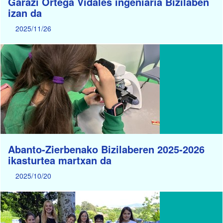
Garazi Ortega Vidales ingeniaria Bizilaben
izan da
2025/11/26
Abanto-Zierbenako Bizilaberen 2025-2026
ikasturtea martxan da
2025/10/20