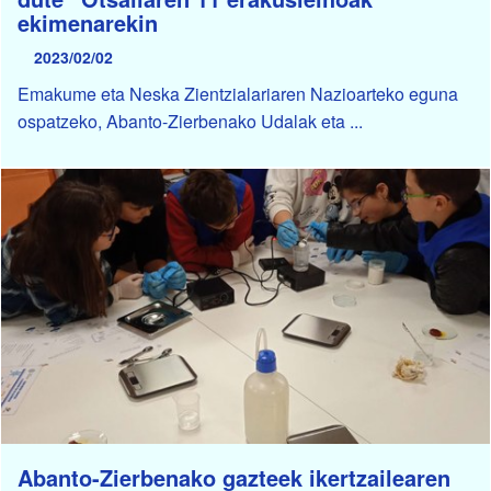
ekimenarekin
2023/02/02
Emakume eta Neska Zientzialariaren Nazioarteko eguna
ospatzeko, Abanto-Zierbenako Udalak eta ...
Abanto-Zierbenako gazteek ikertzailearen