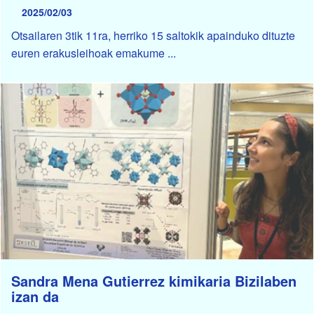
2025/02/03
Otsailaren 3tik 11ra, herriko 15 saltokik apainduko dituzte
euren erakusleihoak emakume ...
Sandra Mena Gutierrez kimikaria Bizilaben
izan da