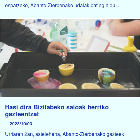
ospatzeko, Abanto-Zierbenako udalak bat egin du ...
Hasi dira Bizilabeko saioak herriko
gazteentzat
2023/10/03
Urriaren 2an, astelehena, Abanto-Zierbenako gazteek