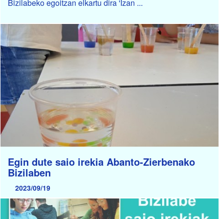
Bizilabeko egoitzan elkartu dira 'Izan ...
Egin dute saio irekia Abanto-Zierbenako
Bizilaben
2023/09/19