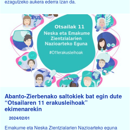
ezagutzeko aukera ederra izan da.
Abanto-Zierbenako saltokiek bat egin dute
“Otsailaren 11 erakusleihoak”
ekimenarekin
2024/02/01
Emakume eta Neska Zientzialarien Nazioarteko eguna