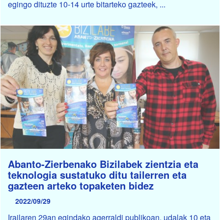
egingo dituzte 10-14 urte bitarteko gazteek, ...
Abanto-Zierbenako Bizilabek zientzia eta
teknologia sustatuko ditu tailerren eta
gazteen arteko topaketen bidez
2022/09/29
Irailaren 29an egindako agerraldi publikoan, udalak 10 eta