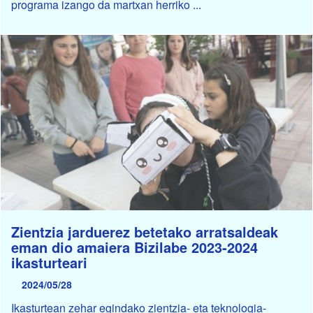
programa izango da martxan herriko ...
Zientzia jarduerez betetako arratsaldeak
eman dio amaiera Bizilabe 2023-2024
ikasturteari
2024/05/28
Ikasturtean zehar egindako zientzia- eta teknologia-