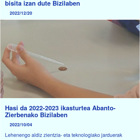
bisita izan dute Bizilaben
2022/12/20
Hasi da 2022-2023 ikasturtea Abanto-
Zierbenako Bizilaben
2022/10/04
Lehenengo aldiz zientzia- eta teknologiako jarduerak