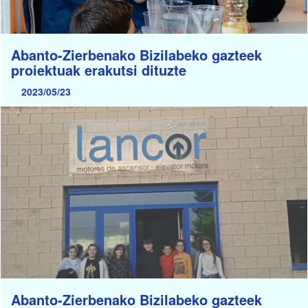
Abanto-Zierbenako Bizilabeko gazteek
proiektuak erakutsi dituzte
2023/05/23
Abanto-Zierbenako Bizilabeko gazteek