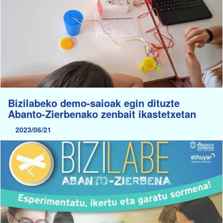
Bizilabeko demo-saioak egin dituzte
Abanto-Zierbenako zenbait ikastetxetan
2023/06/21