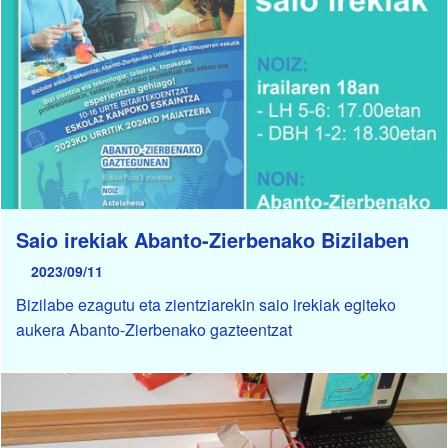
Saio irekiak Abanto-Zierbenako Bizilaben
2023/09/11
Bizilabe ezagutu eta zientziarekin saio irekiak egiteko
aukera Abanto-Zierbenako gazteentzat