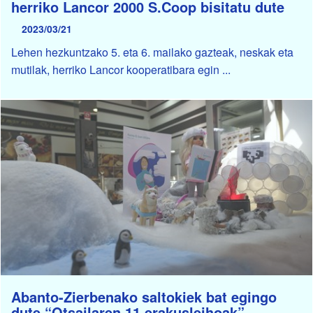
herriko Lancor 2000 S.Coop bisitatu dute
2023/03/21
Lehen hezkuntzako 5. eta 6. mailako gazteak, neskak eta
mutilak, herriko Lancor kooperatibara egin ...
Abanto-Zierbenako saltokiek bat egingo
dute “Otsailaren 11 erakusleihoak”