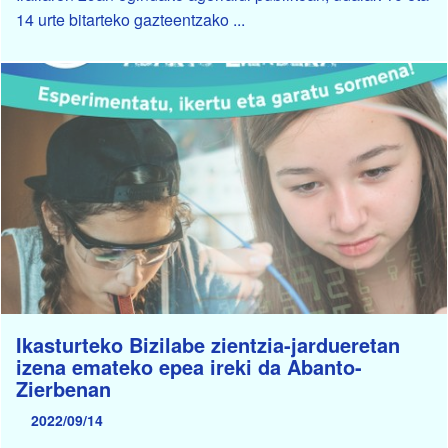
14 urte bitarteko gazteentzako ...
Ikasturteko Bizilabe zientzia-jardueretan
izena emateko epea ireki da Abanto-
Zierbenan
2022/09/14