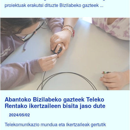
proiektuak erakutsi dituzte Bizilabeko gazteek ...
Abantoko Bizilabeko gazteek Teleko
Rentako ikertzaileen bisita jaso dute
2024/05/02
Telekomunikazio mundua eta ikertzaileak gertutik