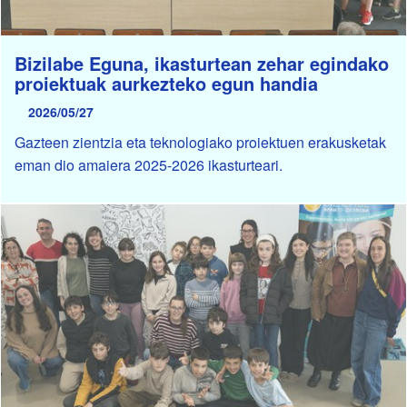
Bizilabe Eguna, ikasturtean zehar egindako
proiektuak aurkezteko egun handia
2026/05/27
Gazteen zientzia eta teknologiako proiektuen erakusketak
eman dio amaiera 2025-2026 ikasturteari.