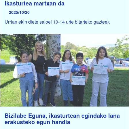
ikasturtea martxan da
2025/10/20
Urrian ekin diete saioei 10-14 urte bitarteko gazteek
Bizilabe Eguna, ikasturtean egindako lana
erakusteko egun handia