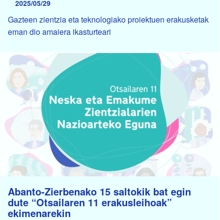
2025/05/29
Gazteen zientzia eta teknologiako proiektuen erakusketak
eman dio amaiera ikasturteari
Abanto-Zierbenako 15 saltokik bat egin
dute “Otsailaren 11 erakusleihoak”
ekimenarekin