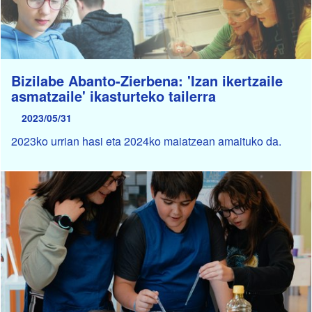
Bizilabe Abanto-Zierbena: 'Izan ikertzaile
asmatzaile' ikasturteko tailerra
2023/05/31
2023ko urrian hasi eta 2024ko maiatzean amaituko da.