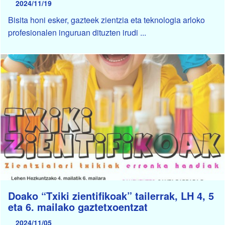
2024/11/19
Bisita honi esker, gazteek zientzia eta teknologia arloko
profesionalen inguruan dituzten irudi ...
Doako “Txiki zientifikoak” tailerrak, LH 4, 5
eta 6. mailako gaztetxoentzat
2024/11/05