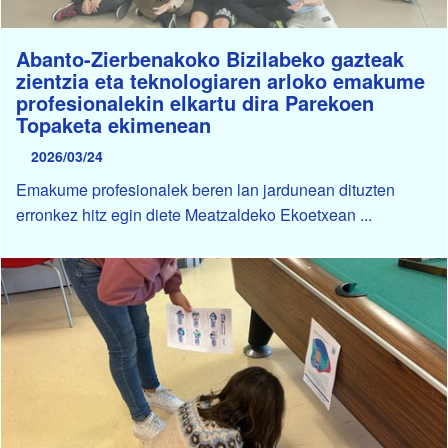
Abanto-Zierbenakoko Bizilabeko gazteak
zientzia eta teknologiaren arloko emakume
profesionalekin elkartu dira Parekoen
Topaketa ekimenean
2026/03/24
Emakume profesionalek beren lan jardunean dituzten
erronkez hitz egin diete Meatzaldeko Ekoetxean ...