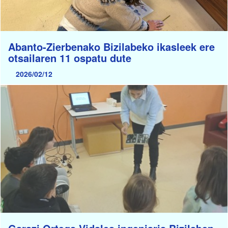
Abanto-Zierbenako Bizilabeko ikasleek ere
otsailaren 11 ospatu dute
2026/02/12