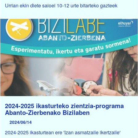
Urrian ekin diete saioei 10-12 urte bitarteko gazteek
2024-2025 ikasturteko zientzia-programa
Abanto-Zierbenako Bizilaben
2024/06/14
2024-2025 ikasturtean ere 'Izan asmatzaile ikertzaile'