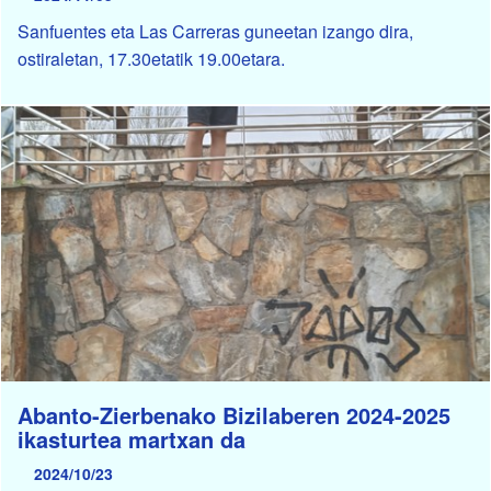
Sanfuentes eta Las Carreras guneetan izango dira,
ostiraletan, 17.30etatik 19.00etara.
Abanto-Zierbenako Bizilaberen 2024-2025
ikasturtea martxan da
2024/10/23