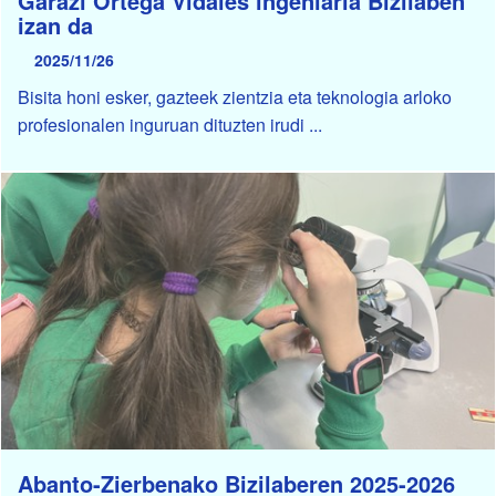
Garazi Ortega Vidales ingeniaria Bizilaben
izan da
2025/11/26
Bisita honi esker, gazteek zientzia eta teknologia arloko
profesionalen inguruan dituzten irudi ...
Abanto-Zierbenako Bizilaberen 2025-2026