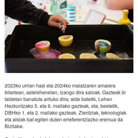
2023ko urrian hasi eta 2024ko maiatzaren amaiera
bitartean, astelehenetan, izango dira saioak. Gazteak bi
taldetan banatuta arituko dira; alde batetik, Lehen
Hezkuntzako 5. eta 6. mailako gazteak, eta, bestetik,
DBHko 1. eta 2. mailako gazteak. Zientziak, teknologiak
eta aisiak bat egiten duten erreferentziazko eremua da
Bizilabe.