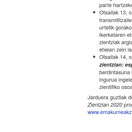
parte hartzek
Otsailak 13, 
transmititzai
urtetik gorak
ikerketaren 
zientziak argi
etxean zein l
Otsailak 14, 
zientzian: es
berdintasuna 
ingurua ingel
zientifiko oso
Jarduera guztiak d
pro
Zientzian 2020
www.emakumeakzi