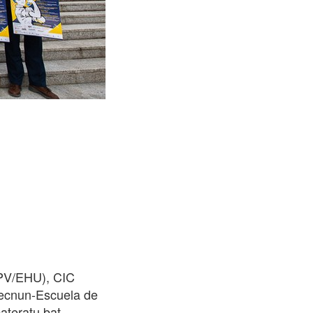
UPV/EHU), CIC
Tecnun-Escuela de
ateratu bat