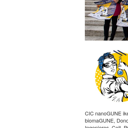
CIC nanoGUNE iker
biomaGUNE, Donost
Ingenieros, Ceit, 