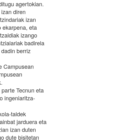
itugu agertokian.
 izan diren
tzindariak izan
ko ekarpena, eta
tzaldiak izango
tzialariak badirela
 dadin berriz
tate Campusean
campusean
k.
e parte Tecnun eta
 ingeniaritza-
kola-taldek
hainbat jarduera eta
zian izan duten
o dute bisitetan