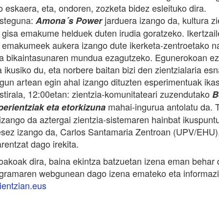
o eskaera, eta, ondoren, zozketa bidez esleituko dira.
osteguna:
jarduera izango da, kultura zi
Amona´s Power
le gisa emakume helduek duten irudia goratzeko. Ikertzail
o emakumeek aukera izango dute ikerketa-zentroetako n
eta bikaintasunaren mundua ezagutzeko. Egunerokoan e
a ikusiko du, eta norbere baitan bizi den zientzialaria es
agun artean egin ahal izango dituzten esperimentuak ikas
ostirala, 12:00etan: zientzia-komunitateari zuzendutako
B
mahai-ingurua antolatu da. 
perientziak eta etorkizuna
izango da aztergai zientzia-sistemaren hainbat ikuspuntu
esez izango da, Carlos Santamaria Zentroan (UPV/EHU),
arentzat dago irekita.
oakoak dira, baina ekintza batzuetan izena eman behar
gramaren webgunean dago izena emateko eta informazi
entzian.eus