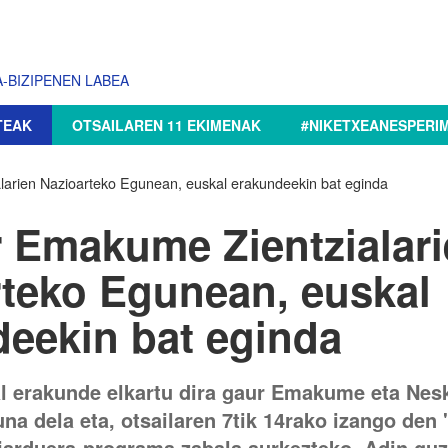
-BIZIPENEN LABEA
TEAK
OTSAILAREN 11 EKIMENAK
#NIKETXEANESPERI
arien Nazioarteko Egunean, euskal erakundeekin bat eginda
 Emakume Zientzialar
teko Egunean, euskal
eekin bat eginda
l erakunde elkartu dira gaur Emakume eta Nesk
na dela eta, otsailaren 7tik 14rako izango de
 jarduera-programa zabala aurkezteko. Adin guz