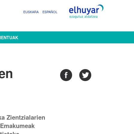
EUSKARA
ESPAÑOL
MENTUAK
ien
a Zientzialarien
n 'Emakumeak
tietako