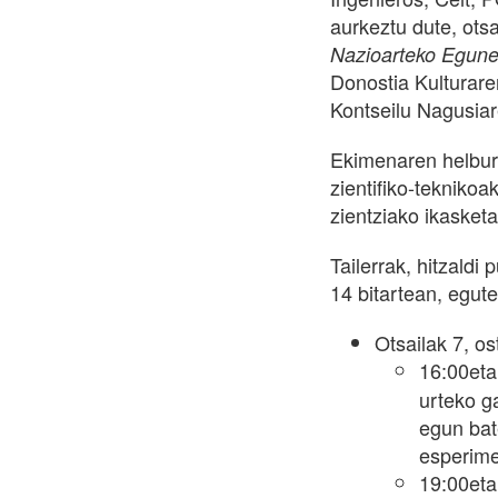
aurkeztu dute, ot
Nazioarteko Egune
Donostia Kulturare
Kontseilu Nagusiar
Ekimenaren helbur
zientifiko-tekniko
zientziako ikasketa
Tailerrak, hitzaldi 
14 bitartean, egut
Otsailak 7, ost
16:00et
urteko ga
egun bat
esperime
19:00eta