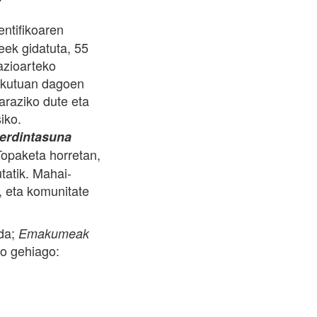
entifikoaren
eek gidatuta, 55
azioarteko
zkutuan dagoen
naraziko dute eta
iko.
erdintasuna
Topaketa horretan,
tatik. Mahai-
 eta komunitate
 da;
Emakumeak
o gehiago: