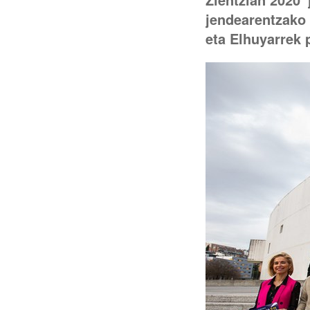
jendearentzako 
eta Elhuyarrek 