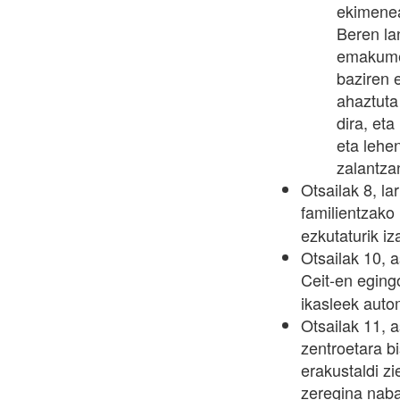
ekimenea
Beren la
emakume 
baziren e
ahaztuta
dira, eta
eta lehen
zalantzan
Otsailak 8, l
familientzako
ezkutaturik iz
Otsailak 10, 
Ceit-en egin
ikasleek auto
Otsailak 11, 
zentroetara bi
erakustaldi z
zeregina naba