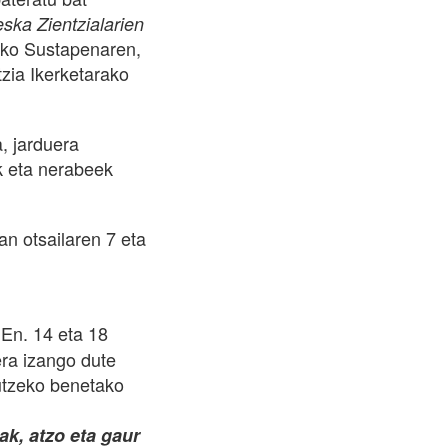
ka Zientzialarien
ako Sustapenaren,
zia Ikerketarako
, jarduera
k eta nerabeek
an otsailaren 7 eta
En. 14 eta 18
era izango dute
utzeko benetako
iak, atzo eta gaur