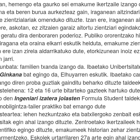
n, hemengo eta gaurko sei emakume ikertzaile izango d
na eta beren burua aurkezteaz gain, iraganean aitzindari
zientzialariak omenduko dituzte. Izan ere, iraganean ai
re, askotan, ez zitzaien garaiz aitortu zientziari eginda
 geratu dira denboraren poderioz. Publiko ororentzako hi
 iragana eta oraina elkarri eskutik helduta, emakume zien
 ere izan zirela aldarrikatuko dute, etorkizunean inoiz ez
 jarri.
arunbata: familien txanda izango da. Ibaetako Unibertsi
bat egingo da, Elhuyarren eskutik. Ibaetako 
Ginkana
ango diren proba guztiak gainditu beharko dituzte taldee
astelehena: 12 eta 16 urte bitarteko gazteek hartuko dut
go den
Formula Student taldeko
Ingeniari izatera jolasten
mobilgintza-tailer praktiko bat emango dute
asteartea: lehen hezkuntzako eta batxilergoko zenbait es
sitak egin ahal izango dituzte. Zentroetako ikertzaileek 
ientifiko egingo dituzte, emakumeek historian zehar zient
rmentzeko. Eskolek urtarrilaren 27a arte egin ahal izang