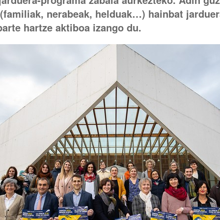
(familiak, nerabeak, helduak…) hainbat jarduera
parte hartze aktiboa izango du.