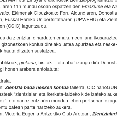
sailaren 11n mundu osoan ospatzen den
Emakume eta Nes
. Ekimenak Gipuzkoako Foru Aldundiaren, Donosti
rako
n, Euskal Herriko Unibertsitatearen (UPV/EHU) eta Zient
en (CSIC) laguntza du.
ua da zientzian diharduten emakumeen lana ikusaraztea
ak gizonezkoen kontua direlako ustea apurtzea eta neske
k hauta ditzaten sustatzea.
publikoak,
, bisitak… eta abar izango dira Donosti
ginkana
egi honen arabera antolatuta:
irala,
an:
tailerra, CIC nanoGUN
Zientzia bada nesken kontua
zteek “zientzialari eta ikerketa-taldeko kide izateko auk
ez”, eta nanozientziaren mundua lehen pertsonan ezag
ntu batean parte hartzeko aukera.
n, Victoria Eugenia Antzokiko Club Aretoan,
Zientzialar