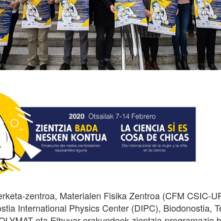
keta-zentroa, Materialen Fisika Zentroa (CFM CSIC-
ia International Physics Center (DIPC), Biodonostia, 
POLYMAT eta Elhuyar erakundeek zientzia-programazio b