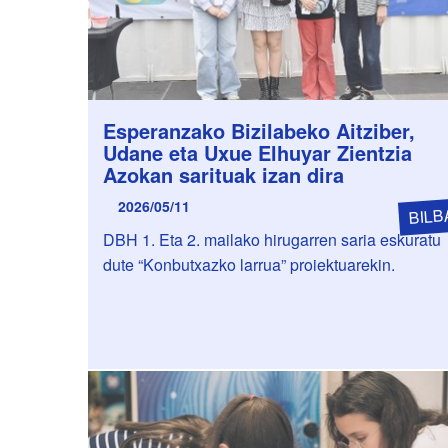
Esperanzako Bizilabeko Aitziber,
Udane eta Uxue Elhuyar Zientzia
Azokan sarituak izan dira
2026/05/11
BILB
DBH 1. Eta 2. mailako hirugarren saria eskuratu
dute “Konbutxazko larrua” proiektuarekin.