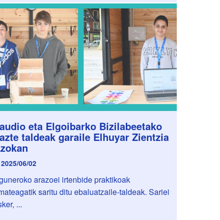
audio eta Elgoibarko Bizilabeetako
azte taldeak garaile Elhuyar Zientzia
zokan
2025/06/02
guneroko arazoei irtenbide praktikoak
mateagatik saritu ditu ebaluatzaile-taldeak. Sariei
ker, ...