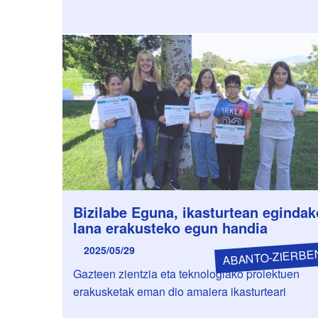
Bizilabe Eguna, ikasturtean egindak
lana erakusteko egun handia
2025/05/29
ABANTO-ZIERBE
Gazteen zientzia eta teknologiako proiektuen
erakusketak eman dio amaiera ikasturteari