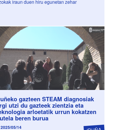
zokak iraun duen hiru egunetan zehar
ruñeko gazteen STEAM diagnosiak
rgi utzi du gazteek zientzia eta
eknologia arloetatik urrun kokatzen
utela beren burua
2025/05/14
IRUÑA