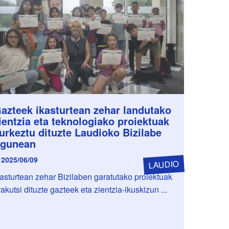
azteek ikasturtean zehar landutako
ientzia eta teknologiako proiektuak
urkeztu dituzte Laudioko Bizilabe
gunean
2025/06/09
LAUDIO
kasturtean zehar Bizilaben garatutako proiektuak
rakutsi dituzte gazteek eta zientzia-ikuskizun ...