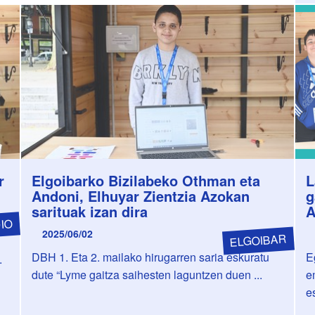
r
Elgoibarko Bizilabeko Othman eta
L
Andoni, Elhuyar Zientzia Azokan
g
sarituak izan dira
A
IO
2025/06/02
ELGOIBAR
DBH 1. Eta 2. mailako hirugarren saria eskuratu
E
.
dute “Lyme gaitza saihesten laguntzen duen ...
e
es