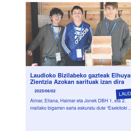
Laudioko Bizilabeko gazteak Elhuya
Zientzia Azokan sarituak izan dira
2025/06/02
LAUD
Aimar, Eliana, Haimar eta Jonek DBH 1. eta 2.
mailako bigarren saria eskuratu dute “Esekitoki ..