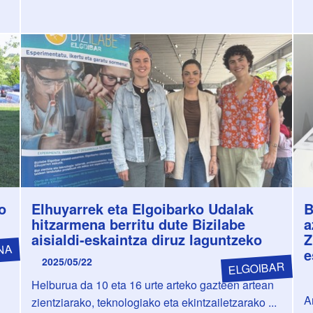
o
Elhuyarrek eta Elgoibarko Udalak
B
hitzarmena berritu dute Bizilabe
a
aisialdi-eskaintza diruz laguntzeko
Z
NA
e
2025/05/22
ELGOIBAR
Helburua da 10 eta 16 urte arteko gazteen artean
A
zientziarako, teknologiako eta ekintzailetzarako ...