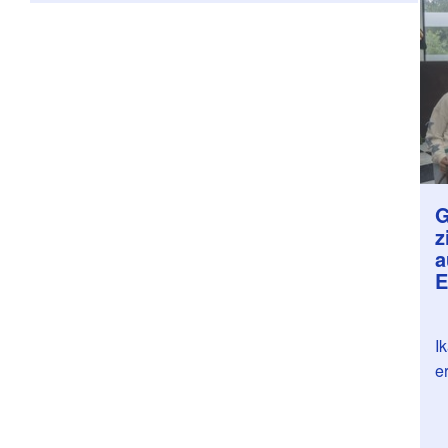
G
z
a
E
I
e