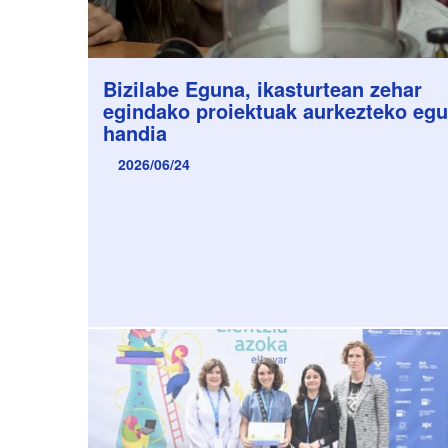
Bizilabe Eguna, ikasturtean zehar
egindako proiektuak aurkezteko eg
handia
2026/06/24