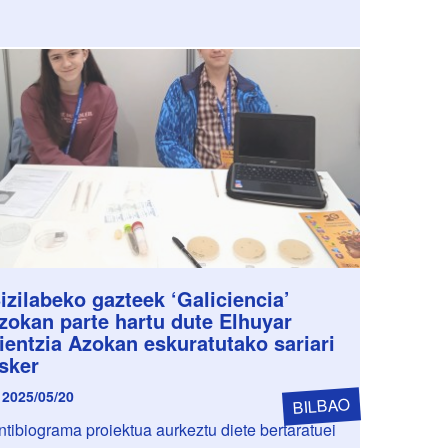
izilabeko gazteek ‘Galiciencia’
zokan parte hartu dute Elhuyar
ientzia Azokan eskuratutako sariari
sker
2025/05/20
BILBAO
ntibiograma proiektua aurkeztu diete bertaratuei