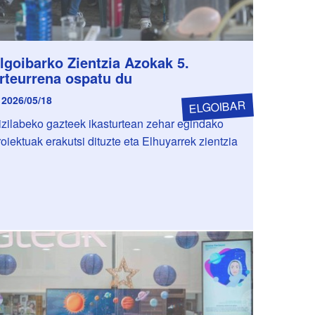
lgoibarko Zientzia Azokak 5.
rteurrena ospatu du
2026/05/18
ELGOIBAR
izilabeko gazteek ikasturtean zehar egindako
roiektuak erakutsi dituzte eta Elhuyarrek zientzia