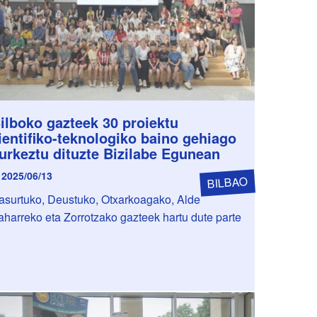
ilboko gazteek 30 proiektu
ientifiko-teknologiko baino gehiago
urkeztu dituzte Bizilabe Egunean
2025/06/13
BILBAO
asurtuko, Deustuko, Otxarkoagako, Alde
aharreko eta Zorrotzako gazteek hartu dute parte