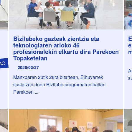
Bizilabeko gazteak zientzia eta
E
teknologiaren arloko 46
e
profesionalekin elkartu dira Parekoen
m
Topaketetan
AO
2026/03/27
A
Martxoaren 23tik 26ra bitartean, Elhuyarrek
s
sustatzen duen Bizilabe programaren baitan,
Parekoen ...