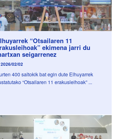
lhuyarrek “Otsailaren 11
rakusleihoak” ekimena jarri du
artxan seigarrenez
2026/02/02
urten 400 saltokik bat egin dute Elhuyarrek
ustatutako “Otsailaren 11 erakusleihoak” ...