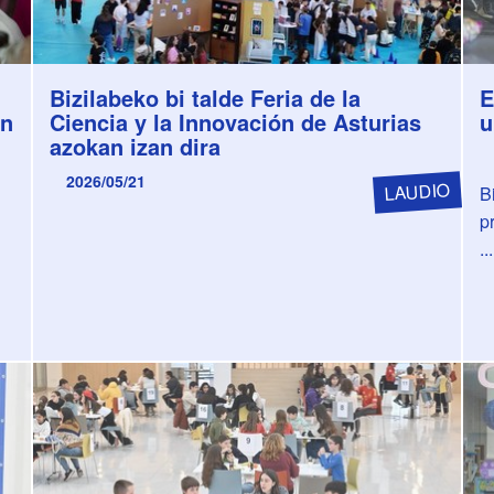
Bizilabeko bi talde Feria de la
E
un
Ciencia y la Innovación de Asturias
u
azokan izan dira
2026/05/21
LAUDIO
B
p
...