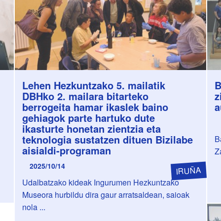
Lehen Hezkuntzako 5. mailatik
B
DBHko 2. mailara bitarteko
z
berrogeita hamar ikaslek baino
a
gehiagok parte hartuko dute
ikasturte honetan zientzia eta
teknologia sustatzen dituen Bizilabe
B
aisialdi-programan
Z
2025/10/14
IRUÑA
Udalbatzako kideak Ingurumen Hezkuntzako
Museora hurbildu dira gaur arratsaldean, saioak
nola ...