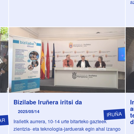
a
Bizilabe Iruñera iritsi da
I
a
2025/05/14
IRUÑA
t
AR
d
Irailetik aurrera, 10-14 urte bitarteko gazteek
zientzia- eta teknologia-jarduerak egin ahal izango