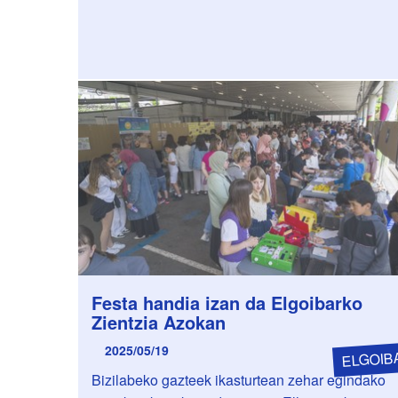
Festa handia izan da Elgoibarko
Zientzia Azokan
2025/05/19
ELGOIB
Bizilabeko gazteek ikasturtean zehar egindako