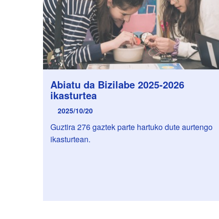
Abiatu da Bizilabe 2025-2026
ikasturtea
2025/10/20
Guztira 276 gaztek parte hartuko dute aurtengo
ikasturtean.