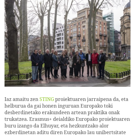
Iaz amaitu zen
STING
proiektuaren jarraipena da, eta
helburua da gai honen inguruan Europako toki
desberdinetako erakundeen artean praktika onak
trukatzea. Erasmus+ deialdiko Europako proiektuaren
buru izango da Elhuyar, eta hezkuntzako alor
ezberdinetan aditu diren Europako lau unibertsitate