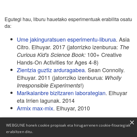
Egutegi hau, liburu hauetako esperimentuak erabilita osatu
da:
Ume jakinguratsuen esperimentu-liburua
. Asia
Citro. Elhuyar. 2017 (jatorrizko izenburua:
The
100+ Creative
Curious Kid's Science Book:
Hands-On Activities for Ages 4-8)
Zientzia guztiz arduragabea.
Sean Connolly.
Elhuyar. 2011 (jatorrziko izenburua:
Wholly
!)
Irresponsible Experiments
Marikalanbre bizitzaren laborategian
. Elhuyar
eta Irrien lagunak. 2014
Armix max-mix
. Elhuyar, 2010
×
WEBGUNE honek cookie propioak eta hirugarrenen cookie-fitxategiak
erabiltzen ditu.