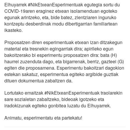
Elhuyarrek #NikEtxeanEsperimentuak egutegia sortu du
COVID-19aren eraginez etxean isolamenduan egoteko
egunak arintzeko, eta, bide batez, zientziaren inguruko
kontzeptu desberdinak modu dibertigarrian familiartean
ikasteko.
Proposatzen diren esperimentuak etxean izan ditzakegun
material eta tresnekin egingarriak dira; apirileko egun
bakoitzerako bi esperimentu proposatzen dira: bata (H)
haurrei zuzenduta dago, eta bigarrenak, berriz, gazteei (G)
egiten die proposamena. Esperimentu bakoitzari dagokion
estekan sakatuz, esperimentua egiteko argibide guztiak
dituen dokumentua zabaltzen da.
Lortutako emaitzak #NikEtxeanEsperimentuak traolarekin
sare sozialetan zabaltzeko, bideoak igotzeko eta
iradokizunak egiteko gonbitea luzatu du Elhuyarrek.
Animatu, esperimentatu eta partekatu!