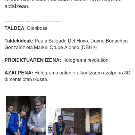
aldatzean.
--------------------------------
TALDEA
: Comboss
Taldekideak:
Paula Salgado Del Hoyo, Dayne Bonachea
Gonzalez eta Markel Orube Alonso (DBH2)
PROIEKTUAREN IZENA:
Holograma revolution.
AZALPENA:
Holograma baten eraikuntzaren azalpena 3D
dimentsiotan ikusita.