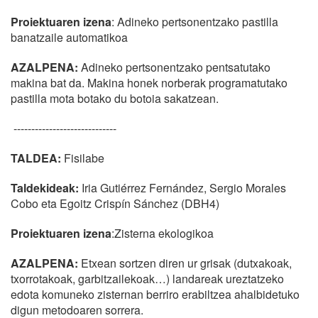
Proiektuaren izena
: Adineko pertsonentzako pastilla
banatzaile automatikoa
AZALPENA:
Adineko pertsonentzako pentsatutako
makina bat da. Makina honek norberak programatutako
pastilla mota botako du botoia sakatzean.
-----------------------------
TALDEA:
Fisilabe
Taldekideak:
Iria Gutiérrez Fernández, Sergio Morales
Cobo eta Egoitz Crispín Sánchez (DBH4)
Proiektuaren izena
:Zisterna ekologikoa
AZALPENA:
Etxean sortzen diren ur grisak (dutxakoak,
txorrotakoak, garbitzailekoak…) landareak ureztatzeko
edota komuneko zisternan berriro erabiltzea ahalbidetuko
digun metodoaren sorrera.