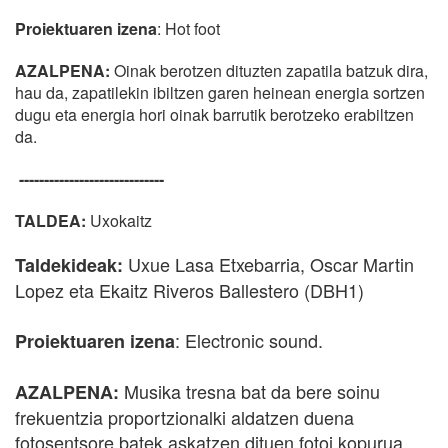
Proiektuaren izena
: Hot foot
AZALPENA:
Oinak berotzen dituzten zapatila batzuk dira,
hau da, zapatilekin ibiltzen garen heinean energia sortzen
dugu eta energia hori oinak barrutik berotzeko erabiltzen
da.
-----------------------------
TALDEA:
Uxokaitz
Uxue Lasa Etxebarria, Oscar Martin
Taldekideak:
Lopez eta Ekaitz Riveros Ballestero (DBH1)
: Electronic sound.
Proiektuaren izena
Musika tresna bat da bere soinu
AZALPENA:
frekuentzia proportzionalki aldatzen duena
fotosentsore batek askatzen dituen fotoi kopurua