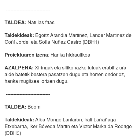
-----------------------------
TALDEA:
Natillas frias
Taldekideak:
Egoitz Arandia Martinez, Lander Martinez de
Goñi Jorde eta Sofia Nuñez Castro (DBH1)
Proiektuaren izena
: Hanka hidraulikoa
AZALPENA:
Xiringak eta silikonazko tutuak erabiliz ura
alde batetik bestera pasatzen dugu eta horren ondorioz,
hanka mugitzea lortzen dugu.
-----------------------------
TALDEA:
Boom
Taldekideak:
Alba Monge Lantarón, Irati Larrañaga
Etxebarria, Iker Bóveda Martin eta Victor Markaida Rodrigo
(DBH3)