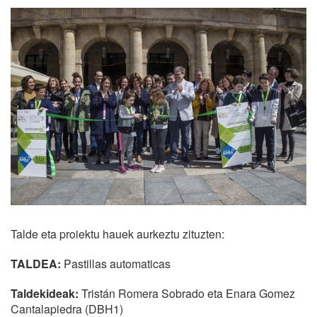
Talde eta proiektu hauek aurkeztu zituzten:
TALDEA:
Pastillas automaticas
Taldekideak:
Tristán Romera Sobrado eta Enara Gomez
Cantalapiedra (DBH1)