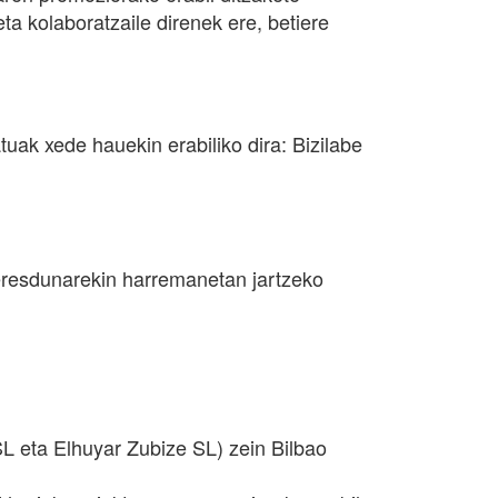
kolaboratzaile direnek ere, betiere
ak xede hauekin erabiliko dira: Bizilabe
teresdunarekin harremanetan jartzeko
SL eta Elhuyar Zubize SL) zein Bilbao