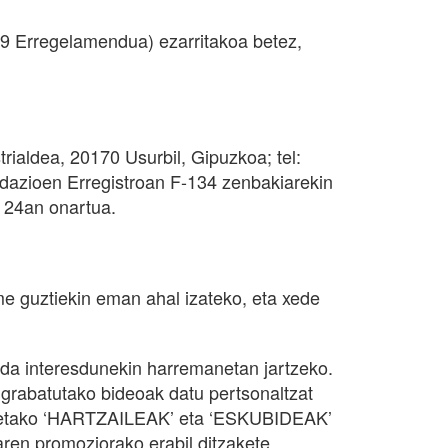
 Erregelamendua) ezarritakoa betez,
ialdea, 20170 Usurbil, Gipuzkoa; tel:
dazioen Erregistroan F-134 zenbakiarekin
n 24an onartua.
e guztiekin eman ahal izateko, eta xede
ada interesdunekin harremanetan jartzeko.
a grabatutako bideoak datu pertsonaltzat
honetako ‘HARTZAILEAK’ eta ‘ESKUBIDEAK’
uaren promoziorako erabil ditzakete