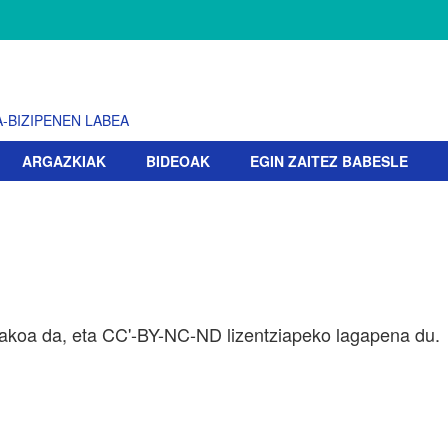
-BIZIPENEN LABEA
ARGAZKIAK
BIDEOAK
EGIN ZAITEZ BABESLE
koa da, eta CC'-BY-NC-ND lizentziapeko lagapena du.