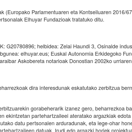
 (Europako Parlamentuaren eta Kontseiluaren 2016/679
rtsonalak Elhuyar Fundazioak tratatuko ditu.
: G20780896; helbidea: Zelai Haundi 3, Osinalde industr
ebgunea: elhuyar.eus; Euskal Autonomia Erkidegoko Fun
 Baraibar Askobereta notarioak Donostian 2002ko urriare
harrezkoak dira interesdunak eskatutako zerbitzua berm
erbitzuarekin gorabeherarik izanez gero, beharrezkoa b
ren ekintzetan partehartzaileei ateratako argazkiak edot
artutako datu pertsonalen arduradunak, eta lege-ohar 
artehartzaileen datuak. Irudi edo argazki horiek proiekt