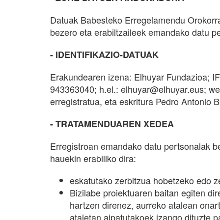
Datuak Babesteko Erregelamendu Orokorrak
bezero eta erabiltzaileek emandako datu pe
- IDENTIFIKAZIO-DATUAK
Erakundearen izena: Elhuyar Fundazioa; IFK
943363040; h.el.: elhuyar@elhuyar.eus; w
erregistratua, eta eskritura Pedro Antonio
- TRATAMENDUAREN XEDEA
Erregistroan emandako datu pertsonalak be
hauekin erabiliko dira:
eskatutako zerbitzua hobetzeko edo z
Bizilabe proiektuaren baitan egiten di
hartzen direnez, aurreko atalean on
ataletan aipatutakoek izango dituzte p