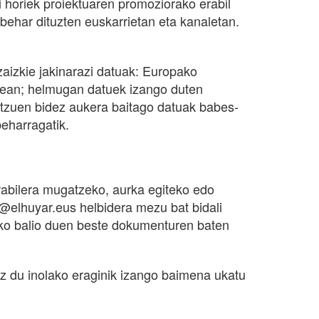
ki horiek proiektuaren promoziorako erabil
har dituzten euskarrietan eta kanaletan.
aizkie jakinarazi datuak: Europako
enean; helmugan datuek izango duten
ntzuen bidez aukera baitago datuak babes-
beharragatik.
rabilera mugatzeko, aurka egiteko edo
@elhuyar.eus helbidera mezu bat bidali
zeko balio duen beste dokumenturen baten
z du inolako eraginik izango baimena ukatu