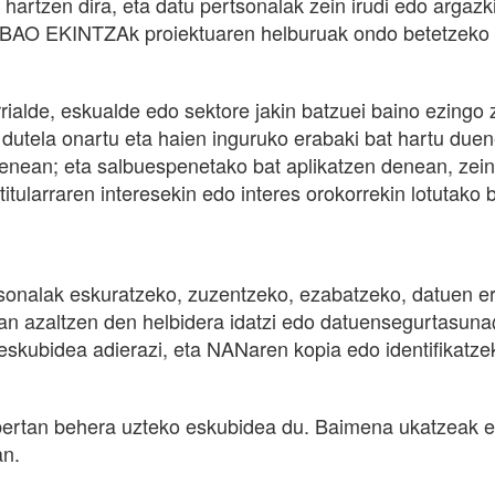
t hartzen dira, eta datu pertsonalak zein irudi edo argaz
BAO EKINTZAk proiektuaren helburuak ondo betetzeko be
alde, eskualde edo sektore jakin batzuei baino ezingo z
dutela onartu eta haien inguruko erabaki bat hartu du
enean; eta salbuespenetako bat aplikatzen denean, zei
itularraren interesekin edo interes orokorrekin lotutako 
sonalak eskuratzeko, zuzentzeko, ezabatzeko, datuen e
ian azaltzen den helbidera idatzi edo datuensegurtasuna
n eskubidea adierazi, eta NANaren kopia edo identifikat
bertan behera uzteko eskubidea du. Baimena ukatzeak e
an.