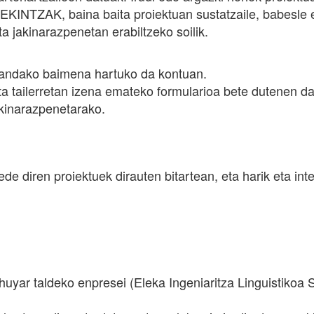
ZAK, baina baita proiektuan sustatzaile, babesle eta 
 jakinarazpenetan erabiltzeko soilik.
mandako baimena hartuko da kontuan.
tailerretan izena emateko formularioa bete dutenen datu
kinarazpenetarako.
e diren proiektuek dirauten bitartean, eta harik eta in
huyar taldeko enpresei (Eleka Ingeniaritza Linguistikoa 