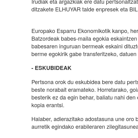
Irudiak eta argazkiak ere datu pertsonaltza
ditzakete ELHUYAR talde enpresek eta BIL
Europako Esparru Ekonomikotik kanpo, herri
Batzordeak babes-maila egokia eskaintzen 
babesaren inguruan bermeak eskaini dituzt
berme egokirik gabe transferitzeko, datuen t
- ESKUBIDEAK
Pertsona orok du eskubidea bere datu pert
beste norabait eramateko. Horretarako, go
besterik ez da egin behar, baliatu nahi de
kopia erantsi.
Halaber, adierazitako adostasuna une oro 
aurretik egindako erabileraren zilegitasune