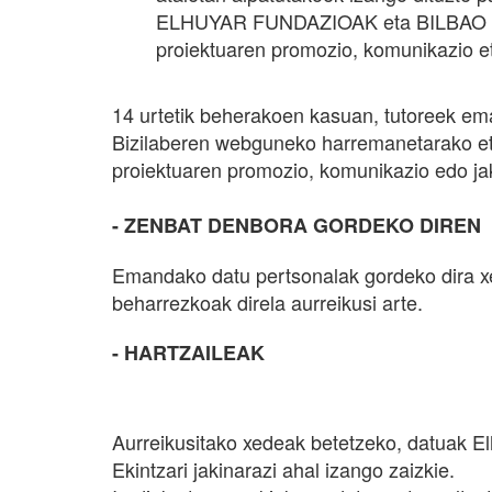
ELHUYAR FUNDAZIOAK eta BILBAO EKINT
proiektuaren promozio, komunikazio eta
14 urtetik beherakoen kasuan, tutoreek e
Bizilaberen webguneko harremanetarako eta 
proiektuaren promozio, komunikazio edo ja
- ZENBAT DENBORA GORDEKO DIREN
Emandako datu pertsonalak gordeko dira xed
beharrezkoak direla aurreikusi arte.
- HARTZAILEAK
Aurreikusitako xedeak betetzeko, datuak El
Ekintzari jakinarazi ahal izango zaizkie.