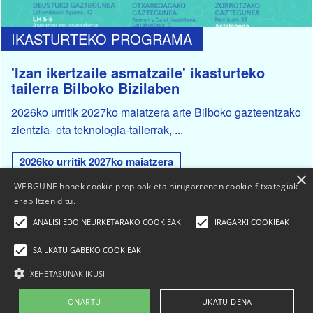
IKASTURTEKO PROGRAMA
'Izan ikertzaile asmatzaile' ikasturteko
tailerra Bilboko Bizilaben
2026ko urritik 2027ko maiatzera arte Bilboko gazteentzako
zientzia- eta teknologia-tailerrak, ...
2026ko urritik 2027ko maiatzera
×
WEBGUNE honek cookie propioak eta hirugarrenen cookie-fitxategiak
erabiltzen ditu.
ANALISI EDO NEURKETARAKO COOKIEAK
IRAGARKI COOKIEAK
SAILKATU GABEKO COOKIEAK
XEHETASUNAK IKUSI
Elhuyar Fundazioa
ONARTU
UKATU DENA
Nor gara
|
Kontaktua
|
Publizitatea
|
Lege-oharra
| Cookien politika