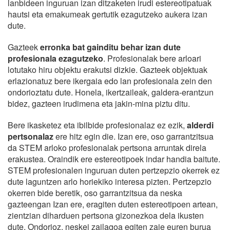
lanbideen inguruan izan ditzaketen irudi estereotipatuak
hautsi eta emakumeak gertutik ezagutzeko aukera izan
dute.
Gazteek
erronka bat gainditu behar izan dute
profesionala ezagutzeko
. Profesionalak bere arloari
lotutako hiru objektu erakutsi dizkie. Gazteek objektuak
erlazionatuz bere ikergaia edo lan profesionala zein den
ondorioztatu dute. Honela, ikertzaileak, galdera-erantzun
bidez, gazteen irudimena eta jakin-mina piztu ditu.
Bere ikasketez eta ibilbide profesionalaz ez ezik,
alderdi
pertsonalaz
ere hitz egin die. Izan ere, oso garrantzitsua
da STEM arloko profesionalak pertsona arruntak direla
erakustea. Oraindik ere estereotipoek indar handia baitute.
STEM profesionalen inguruan duten pertzepzio okerrek ez
dute laguntzen arlo horiekiko interesa pizten. Pertzepzio
okerren bide beretik, oso garrantzitsua da neska
gazteengan Izan ere, eragiten duten estereotipoen artean,
zientzian diharduen pertsona gizonezkoa dela ikusten
dute. Ondorioz, neskei zailagoa egiten zaie euren burua