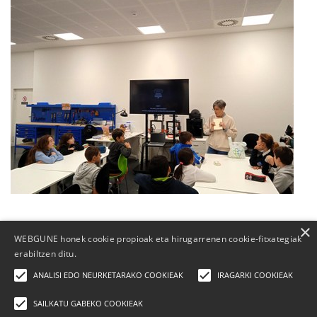
×
WEBGUNE honek cookie propioak eta hirugarrenen cookie-fitxategiak
erabiltzen ditu.
ANALISI EDO NEURKETARAKO COOKIEAK
IRAGARKI COOKIEAK
SAILKATU GABEKO COOKIEAK