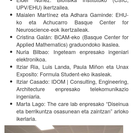
UPV/EHU) ikertzailea.
Maialen Martínez eta Adhara Gaminde: EHU-
ko eta Achucarro Basque Center for
Neuroscience-eok ikertzaileak.
Cristina Galán: BCAM-eko (Basque Center for
Applied Mathematics) graduondoko ikaslea.
Nuria Bilbao: Ingeteam enpresako ingeniari
elektronikoa.
Itziar Ria, Luis Landa, Paula Miñon eta Unax
Exposito: Formula Student-eko ikasleak.
Itziar Casado: IDOM | Consulting, Engineering,
Architecture enpresako telekomunikazio
ingeniaria.
Marta Lago: The care lab enpresako “Diseinua
eta berrikuntza osasunean eta zaintzan” arloko
ikerlaria.