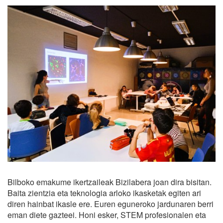
Bilboko emakume ikertzaileak Bizilabera joan dira bisitan.
Baita zientzia eta teknologia arloko ikasketak egiten ari
diren hainbat ikasle ere. Euren eguneroko jardunaren berri
eman diete gazteei. Honi esker, STEM profesionalen eta