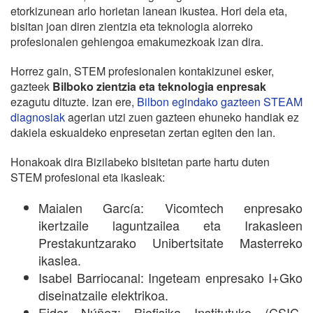
etorkizunean arlo horietan lanean ikustea. Hori dela eta,
bisitan joan diren zientzia eta teknologia alorreko
profesionalen gehiengoa emakumezkoak izan dira.
Horrez gain, STEM profesionalen kontakizunei esker,
gazteek
Bilboko zientzia eta teknologia enpresak
ezagutu dituzte. Izan ere,
Bilbon egindako gazteen STEAM
diagnosiak
agerian utzi zuen gazteen ehuneko handiak ez
dakiela eskualdeko enpresetan zertan egiten den lan.
Honakoak dira Bizilabeko bisitetan parte hartu duten
STEM profesional eta ikasleak:
Maialen García: Vicomtech enpresako
ikertzaile laguntzailea eta Irakasleen
Prestakuntzarako Unibertsitate Masterreko
ikaslea.
Isabel Barriocanal: Ingeteam enpresako I+Gko
diseinatzaile elektrikoa.
Eider Núñez: Biofisika Institutuko (CSIC,