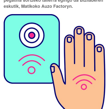
pegatina sortzeko tailerra egingo da Bizilaberen
eskutik, Matikoko Auzo Factoryn.