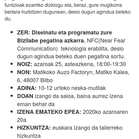
funtzioak ezarriko dizkiogu eta, beraz, gure mugikorra
bertara hurbitzen dugunean, desio dugun agindua beteko
du.
ZER: Diseinatu eta programatu zure
NFC(Near Fear
Bizilabe pegatina azkarra.
Communication) teknologia erabilita, desio
dugun agindua beteko duen pegatina sortu.
azaroak 25, asteazkena, 18:00-19:30
NOIZ:
Matikoko Auzo Factoryn, Matiko Kalea,
NON:
6, 48007 Bilbo
10-12 urteko neska-mutilak
ADINA:
izango da saioa, baina aurrez izena
DOAN
eman behar da
2020ko azaroaren
IZENA EMATEKO EPEA:
20a
euskara izango da tailerreko
HIZKUNTZA:
hizkuntza