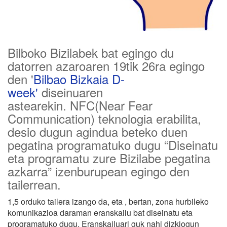
Bilboko Bizilabek bat egingo du
datorren azaroaren 19tik 26ra egingo
den '
Bilbao Bizkaia D-
week'
diseinuaren
astearekin. NFC(Near Fear
Communication) teknologia erabilita,
desio dugun agindua beteko duen
pegatina programatuko dugu “Diseinatu
eta programatu zure Bizilabe pegatina
azkarra” izenburupean egingo den
tailerrean.
1,5 orduko tailera izango da, eta , bertan, zona hurbileko
komunikazioa daraman eranskailu bat diseinatu eta
programatuko dugu. Eranskailuari guk nahi dizkiogun