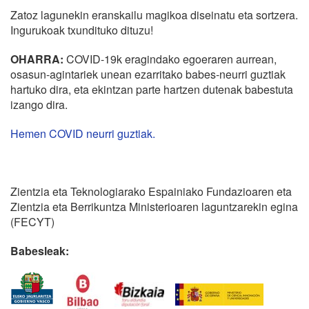
Zatoz lagunekin eranskailu magikoa diseinatu eta sortzera.
Ingurukoak txundituko dituzu!
OHARRA:
COVID-19k eragindako egoeraren aurrean,
osasun-agintariek unean ezarritako babes-neurri guztiak
hartuko dira, eta ekintzan parte hartzen dutenak babestuta
izango dira.
Hemen COVID neurri guztiak.
Zientzia eta Teknologiarako Espainiako Fundazioaren eta
Zientzia eta Berrikuntza Ministerioaren laguntzarekin egina
(FECYT)
Babesleak: