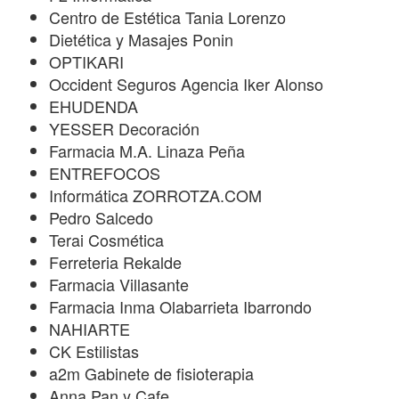
Centro de Estética Tania Lorenzo
Dietética y Masajes Ponin
OPTIKARI
Occident Seguros Agencia Iker Alonso
EHUDENDA
YESSER Decoración
Farmacia M.A. Linaza Peña
ENTREFOCOS
Informática ZORROTZA.COM
Pedro Salcedo
Terai Cosmética
Ferreteria Rekalde
Farmacia Villasante
Farmacia Inma Olabarrieta Ibarrondo
NAHIARTE
CK Estilistas
a2m Gabinete de fisioterapia
Anna Pan y Cafe