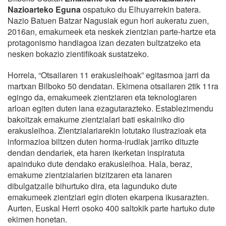
Nazioarteko Eguna
ospatuko du Elhuyarrekin batera.
Nazio Batuen Batzar Nagusiak egun hori aukeratu zuen,
2016an, emakumeek eta neskek zientzian parte-hartze eta
protagonismo handiagoa izan dezaten bultzatzeko eta
nesken bokazio zientifikoak sustatzeko.
Horrela, “Otsailaren 11 erakusleihoak” egitasmoa jarri da
martxan Bilboko 50 dendatan. Ekimena otsailaren 2tik 11ra
egingo da, emakumeek zientziaren eta teknologiaren
arloan egiten duten lana ezagutarazteko. Establezimendu
bakoitzak emakume zientzialari bati eskainiko dio
erakusleihoa. Zientzialariarekin lotutako ilustrazioak eta
informazioa biltzen duten horma-irudiak jarriko dituzte
dendan dendariek, eta haren ikerketan inspiratuta
apainduko dute dendako erakusleihoa. Hala, beraz,
emakume zientzialarien bizitzaren eta lanaren
dibulgatzaile bihurtuko dira, eta lagunduko dute
emakumeek zientziari egin dioten ekarpena ikusarazten.
Aurten, Euskal Herri osoko 400 saltokik parte hartuko dute
ekimen honetan.