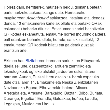
Horrez gain, herritarrek, haur zein heldu, ginkana batean
parte hartzeko aukera izango dute. Horretarako,
mugikorrean
Actionbound
aplikazioa instalatu eta, dendaz
denda, 12 emakumeren kartelak bilatu eta bertako QRak
eskaneatu beharko dituzte. Emakumeen kartel bakoitzeko
QR kodea eskaneatuta, emakume horren inguruko galdera
bati erantzun beharko diote, horrela, saltokiz saltoki, 12
emakumeren QR kodeak bilatu eta galderak guztiak
erantzun arte.
Ekimen hau
Bizilabe
ren barnean sortu zuen Elhuyarrek
duela sei urte, gazteentzako jarduera zientifiko eta
teknologikoak egiteko aisialdi-jardueren eskaintzaren
barruan. Aurten, Euskal Herri osoko 16 herrik ospatuko
dute otsailaren 11, Emakume eta Neska Zientzialarien
Nazioarteko Eguna, Elhuyarrekin batera: Altsasu,
Aretxabaleta, Arrasate, Barakaldo, Baztan, Bilbo, Burlata,
Durango, Elgoibar, Erandio, Galdakao, Iruñea, Laudio,
Legazpia, Mutiloa eta Urduliz.