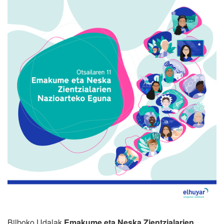
Bilboko Udalak
Emakume eta Neska Zientzialarien