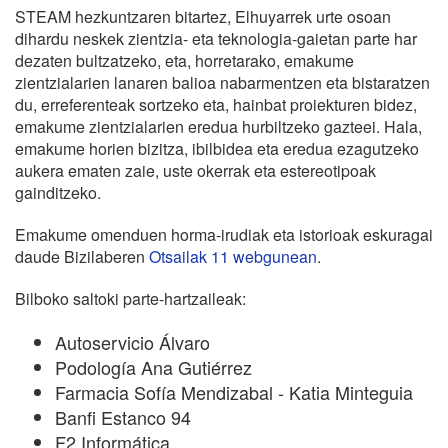
STEAM hezkuntzaren bitartez, Elhuyarrek urte osoan
dihardu neskek zientzia- eta teknologia-gaietan parte har
dezaten bultzatzeko, eta, horretarako, emakume
zientzialarien lanaren balioa nabarmentzen eta bistaratzen
du, erreferenteak sortzeko eta, hainbat proiekturen bidez,
emakume zientzialarien eredua hurbiltzeko gazteei. Hala,
emakume horien bizitza, ibilbidea eta eredua ezagutzeko
aukera ematen zaie, uste okerrak eta estereotipoak
gainditzeko.
Emakume omenduen horma-irudiak eta istorioak eskuragai
daude Bizilaberen
Otsailak 11 webgunean
.
Bilboko saltoki parte-hartzaileak:
Autoservicio Álvaro
Podología Ana Gutiérrez
Farmacia Sofía Mendizabal - Katia Minteguia
Banfi Estanco 94
F2 Informática