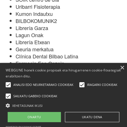
Uribarri Fisioterapia
Kumon Indautxu
BILBOKOMUNIK2
Librería Garza
Lagun Onak
Librería Etxean
Geuria merkatua
Clínica Dental Bilbao Latina
Farmacia Feo Onzain
×
WEBGUNE honek cookie propioak eta hirugarrenen cookie-fitxategiak
erabiltzen ditu.
ANALISI EDO NEURKETARAKO COOKIEAK
IRAGARKI COOKIEAK
SAILKATU GABEKO COOKIEAK
XEHETASUNAK IKUSI
Elhuyar Fundazioa
ONARTU
UKATU DENA
Nor gara
|
Kontaktua
|
Publizitatea
|
Lege-oharra
| Cookien politika