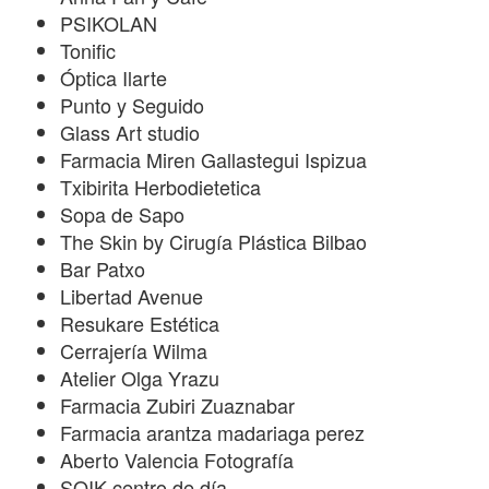
PSIKOLAN
Tonific
Óptica Ilarte
Punto y Seguido
Glass Art studio
Farmacia Miren Gallastegui Ispizua
Txibirita Herbodietetica
Sopa de Sapo
The Skin by Cirugía Plástica Bilbao
Bar Patxo
Libertad Avenue
Resukare Estética
Cerrajería Wilma
Atelier Olga Yrazu
Farmacia Zubiri Zuaznabar
Farmacia arantza madariaga perez
Aberto Valencia Fotografía
SOIK centro de día