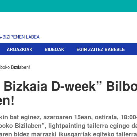
-BIZIPENEN LABEA
ARGAZKIAK
BIDEOAK
EGIN ZAITEZ BABESLE
lboko Bizilaben!
 Bizkaia D-week” Bilb
en!
kin bat eginez, azaroaren 15ean, ostirala, 18:00
boko Bizilaben”, lightpainting tailerra egingo d
aren bidez marrazki ikusgarriak egiteko tailerra