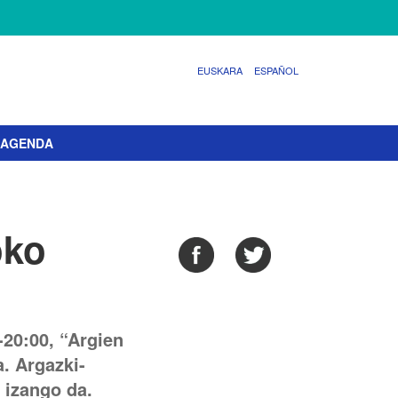
EUSKARA
ESPAÑOL
AGENDA
oko
-20:00, “Argien
a. Argazki-
 izango da.