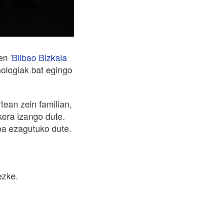
n '
Bilbao Bizkaia
nologiak bat egingo
tean zein familian,
kera izango dute.
koa ezagutuko dute.
ezke.