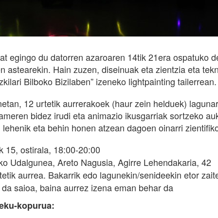
bat egingo du datorren azaroaren 14tik 21era ospatuko de
en astearekin. Hain zuzen, diseinuak eta zientzia eta tek
kilari Bilboko Bizilaben” izeneko lightpainting tailerrean.
netan, 12 urtetik aurrerakoek (haur zein helduek) lagunar
kameren bidez irudi eta animazio ikusgarriak sortzeko au
, lehenik eta behin honen atzean dagoen oinarri zientifi
 15, ostirala, 18:00-20:00
o Udalgunea, Areto Nagusia, Agirre Lehendakaria, 42
etik aurrea. Bakarrik edo lagunekin/senideekin etor zait
 da saioa, baina aurrez izena eman behar da
leku-kopurua: