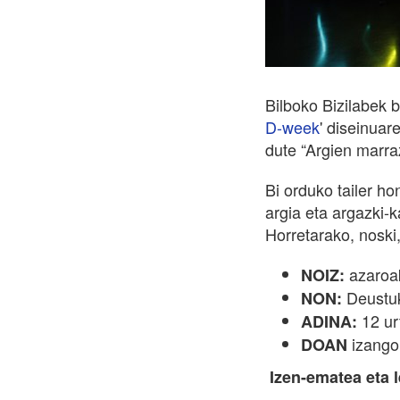
Bilboko Bizilabek 
D-week
' diseinuar
dute “Argien marraz
Bi orduko tailer ho
argia eta argazki-
Horretarako, noski
azaroak
NOIZ:
Deustuk
NON:
12 urt
ADINA:
izango
DOAN
Izen-ematea eta 