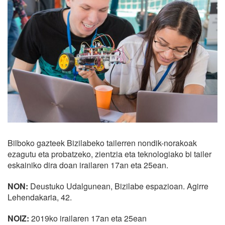
Bilboko gazteek Bizilabeko tailerren nondik-norakoak
ezagutu eta probatzeko, zientzia eta teknologiako bi tailer
eskainiko dira doan irailaren 17an eta 25ean.
NON:
Deustuko Udalgunean, Bizilabe espazioan. Agirre
Lehendakaria, 42.
NOIZ:
2019ko irailaren 17an eta 25ean