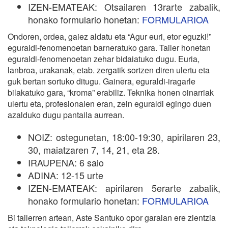
IZEN-EMATEAK: Otsailaren 13rarte zabalik,
honako formulario honetan:
FORMULARIOA
Ondoren, ordea, gaiez aldatu eta “Agur euri, etor eguzki!”
eguraldi-fenomenoetan barneratuko gara. Tailer honetan
eguraldi-fenomenoetan zehar bidaiatuko dugu. Euria,
lanbroa, urakanak, etab. zergatik sortzen diren ulertu eta
guk bertan sortuko ditugu. Gainera, eguraldi-iragarle
bilakatuko gara, “kroma” erabiliz. Teknika honen oinarriak
ulertu eta, profesionalen eran, zein eguraldi egingo duen
azalduko dugu pantaila aurrean.
NOIZ: ostegunetan, 18:00-19:30, apirilaren 23,
30, maiatzaren 7, 14, 21, eta 28.
IRAUPENA: 6 saio
ADINA: 12-15 urte
IZEN-EMATEAK: apirilaren 5erarte zabalik,
honako formulario honetan:
FORMULARIOA
Bi tailerren artean, Aste Santuko opor garaian ere zientzia