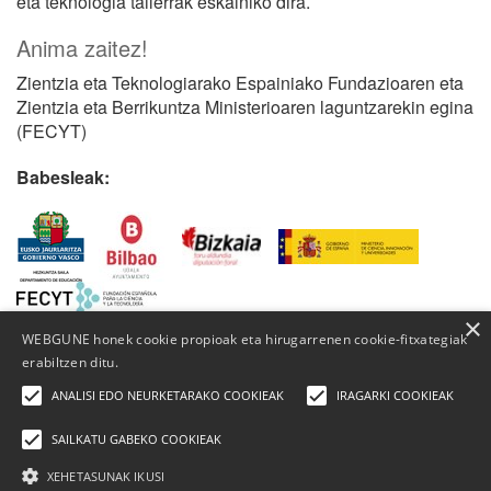
eta teknologia tailerrak eskainiko dira.
Anima zaitez!
Zientzia eta Teknologiarako Espainiako Fundazioaren eta
Zientzia eta Berrikuntza Ministerioaren laguntzarekin egina
(FECYT)
Babesleak:
×
WEBGUNE honek cookie propioak eta hirugarrenen cookie-fitxategiak
erabiltzen ditu.
ANALISI EDO NEURKETARAKO COOKIEAK
IRAGARKI COOKIEAK
SAILKATU GABEKO COOKIEAK
XEHETASUNAK IKUSI