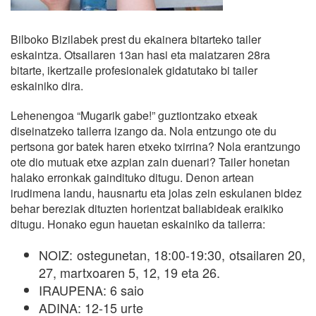
Bilboko Bizilabek prest du ekainera bitarteko tailer
eskaintza. Otsailaren 13an hasi eta maiatzaren 28ra
bitarte, ikertzaile profesionalek gidatutako bi tailer
eskainiko dira.
Lehenengoa “Mugarik gabe!” guztiontzako etxeak
diseinatzeko tailerra izango da. Nola entzungo ote du
pertsona gor batek haren etxeko txirrina? Nola erantzungo
ote dio mutuak etxe azpian zain duenari? Tailer honetan
halako erronkak gaindituko ditugu. Denon artean
irudimena landu, hausnartu eta jolas zein eskulanen bidez
behar bereziak dituzten horientzat baliabideak eraikiko
ditugu. Honako egun hauetan eskainiko da tailerra:
NOIZ: ostegunetan, 18:00-19:30, otsailaren 20,
27, martxoaren 5, 12, 19 eta 26.
IRAUPENA: 6 saio
ADINA: 12-15 urte