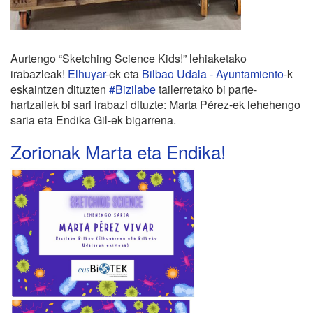
Aurtengo “Sketching Science Kids!” lehiaketako
irabazleak!
Elhuyar
-ek eta
Bilbao Udala - Ayuntamiento
-k
eskaintzen dituzten
#Bizilabe
tailerretako bi parte-
hartzailek bi sari irabazi dituzte: Marta Pérez-ek lehehengo
saria eta Endika Gil-ek bigarrena.
Zorionak Marta eta Endika!