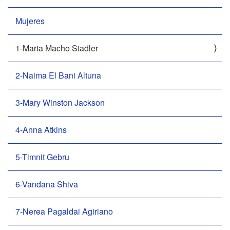
n
Mujeres
1-Marta Macho Stadler
2-Naima El Bani Altuna
3-Mary Winston Jackson
4-Anna Atkins
5-Timnit Gebru
6-Vandana Shiva
7-Nerea Pagaldai Agiriano