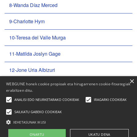
8-Wanda Díaz Merced
9-Charlotte Hym
10-Teresa del Valle Murga
11-Matilda Joslyn Gage
12-Jone Uria Albizuri
×
WEBGUNE honek cookie propioak eta hirugarrenen cookie-fitxategiak
Actividades del año 2021
erabiltzen ditu.
ANALISI EDO NEURKETARAKO COOKIEAK
IRAGARKI COOKIEAK
SAILKATU GABEKO COOKIEAK
XEHETASUNAK IKUSI
Elhuyar Fundazioa
Quienes somos
|
Contacto
|
Publicidad
|
Aviso legal
|
Política de
ONARTU
UKATU DENA