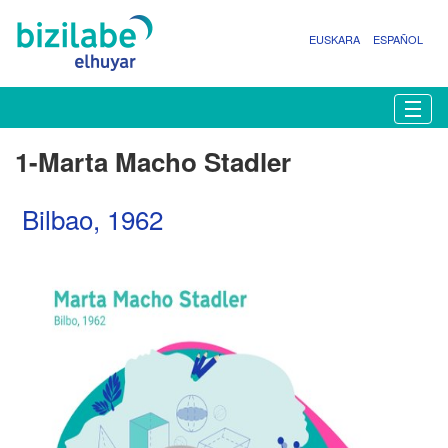
EUSKARA
ESPAÑOL
N
Togg
a
v
1-Marta Macho Stadler
e
g
a
Bilbao, 1962
c
i
ó
n