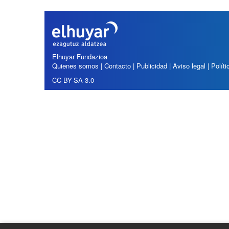
í
:
Elhuyar Fundazioa
Quienes somos
|
Contacto
|
Publicidad
|
Aviso legal
|
Polít
CC-BY-SA-3.0