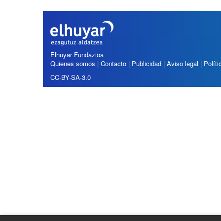
í
:
Elhuyar Fundazioa
Quienes somos
|
Contacto
|
Publicidad
|
Aviso legal
|
Polít
CC-BY-SA-3.0