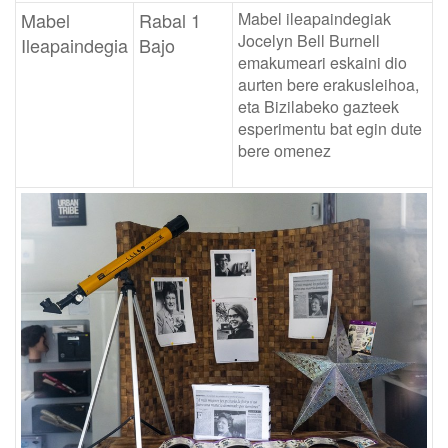
Mabel
Rabal 1
Mabel ileapaindegiak
Jocelyn Bell Burnell
Ileapaindegia
Bajo
emakumeari eskaini dio
aurten bere erakusleihoa,
eta Bizilabeko gazteek
esperimentu bat egin dute
bere omenez