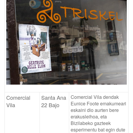
Comercial
Santa Ana
Comercial Vila dendak
Eunice Foote emakumeari
Vila
22 Bajo
eskaini dio aurten bere
erakusleihoa, eta
Bizilabeko gazteek
esperimentu bat egin dute