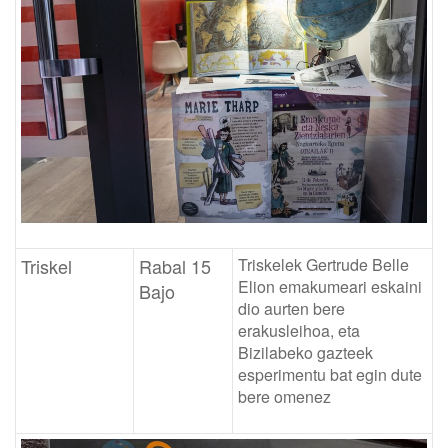
Triskel
Rabal 15
Triskelek Gertrude Belle
Elion emakumeari eskaini
Bajo
dio aurten bere
erakusleihoa, eta
Bizilabeko gazteek
esperimentu bat egin dute
bere omenez