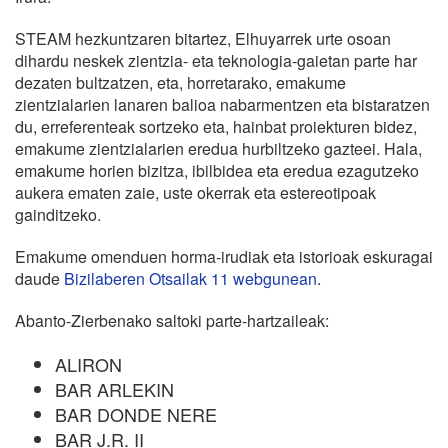
STEAM hezkuntzaren bitartez, Elhuyarrek urte osoan
dihardu neskek zientzia- eta teknologia-gaietan parte har
dezaten bultzatzen, eta, horretarako, emakume
zientzialarien lanaren balioa nabarmentzen eta bistaratzen
du, erreferenteak sortzeko eta, hainbat proiekturen bidez,
emakume zientzialarien eredua hurbiltzeko gazteei. Hala,
emakume horien bizitza, ibilbidea eta eredua ezagutzeko
aukera ematen zaie, uste okerrak eta estereotipoak
gainditzeko.
Emakume omenduen horma-irudiak eta istorioak eskuragai
daude
Bizilaberen Otsailak 11 webgunean
.
Abanto-Zierbenako saltoki parte-hartzaileak:
ALIRON
BAR ARLEKIN
BAR DONDE NERE
BAR J.R. II