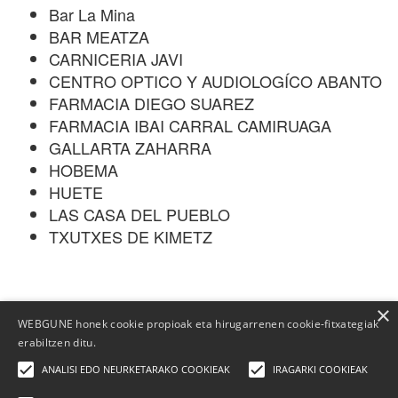
Bar La Mina
BAR MEATZA
CARNICERIA JAVI
CENTRO OPTICO Y AUDIOLOGÍCO ABANTO
FARMACIA DIEGO SUAREZ
FARMACIA IBAI CARRAL CAMIRUAGA
GALLARTA ZAHARRA
HOBEMA
HUETE
LAS CASA DEL PUEBLO
TXUTXES DE KIMETZ
×
WEBGUNE honek cookie propioak eta hirugarrenen cookie-fitxategiak
erabiltzen ditu.
ANALISI EDO NEURKETARAKO COOKIEAK
IRAGARKI COOKIEAK