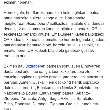
ekimen honetan.
Horrez gain, herritarrek, haur zein heldu, ginkana batean
parte hartzeko aukera izango dute. Horretarako,
mugikorrean
Actionbound
aplikazioa instalatu eta, dendaz
denda, 12 emakumeren kartelak bilatu eta bertako QRak
eskaneatu beharko dituzte. Emakumeen kartel bakoitzeko
QR kodea eskaneatuta, emakume horren inguruko galdera
bati erantzun beharko diote, horrela, saltokiz saltoki, 12
emakumeren QR kodeak bilatu eta galderak guztiak
erantzun arte.
Ekimen hau
Bizilabe
ren barnean sortu zuen Elhuyarrek
duela bost urte; hau da, gazteentzako jarduera zientifiko
eta teknologikoak egiteko aisialdi-jardueren eskaintzaren
barruan. Aurten, Euskal Herri osoko 12 herrik ospatuko
dute otsailaren 11, Emakume eta Neska Zientzialarien
Nazioarteko Eguna, Elhuyarrekin batera: Abanto-
Zierbena, Arrasate, Arrigorriaga, Azkoitia, Barakaldo,
Bilbo, Donostia, Durango, Elgoibar, Ordizia, Iruñea eta
Irura.