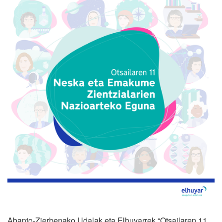
Abanto-Zierbenako Udalak eta Elhuyarrek “Otsailaren 11