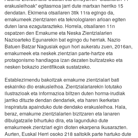
erakusleihoak” egitasmoa jarri dute martxan herriko 15
dendatan. Ekimena otsailaren 3tik 11ra egingo da,
emakumeek zientziaren eta teknologiaren arloan egiten
duten lana ezagutarazteko. Horrela, otsailaren 11n
ospatzen den Emakume eta Neska Zientzialarien
Nazioarteko Egunarekin bat egingo du herriak. Nazio
Batuen Batzar Nagusiak egun hori aukeratu zuen, 2016an,
emakumeek eta neskek zientzian parte-hartze eta
protagonismo handiagoa izan dezaten bultzatzeko eta
nesken bokazio zientifikoak sustatzeko.
Establezimendu bakoitzak emakume zientzialari bati
eskainiko dio erakusleihoa. Zientzialariarekin lotutako
ilustrazioak eta informazioa biltzen duten horma-irudiak
jarriko dituzte dendan dendariek, eta haren ikerketan
inspiratuta apainduko dute dendako erakusleihoa. Hala,
beraz, emakume zientzialarien bizitzaren eta lanaren
dibulgatzaile bihurtuko dira, eta lagunduko dute
emakumeek zientziari egin dioten ekarpena ikusarazten.
Aurten, Euskal Herri osoko 218 saltokik parte hartuko dute