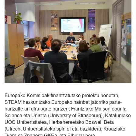
Europako Komisioak finantzatutako proiektu honetan,
STEAM hezkuntzako Europako hainbat jatorriko parte-
hartzaile ari dira parte hartzen; Frantziako Maison pour la
Science eta Unistra (University of Strasbourg), Kataluniako
UOC Unibertsitatea, Herbehereetako Boswell Beta
(Utrecht Unibertsitateko spin of eta bazkidea), Kroaziako
Tvornika Znanosti GKEa, eta Elhuyar bera.