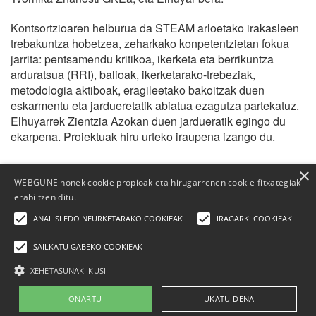
Kontsortzioaren helburua da STEAM arloetako irakasleen
trebakuntza hobetzea, zeharkako konpetentzietan fokua
jarrita: pentsamendu kritikoa, ikerketa eta berrikuntza
arduratsua (RRI), balioak, ikerketarako-trebeziak,
metodologia aktiboak, eragileetako bakoitzak duen
eskarmentu eta jardueretatik abiatua ezagutza partekatuz.
Elhuyarrek Zientzia Azokan duen jardueratik egingo du
ekarpena. Proiektuak hiru urteko iraupena izango du.
×
WEBGUNE honek cookie propioak eta hirugarrenen cookie-fitxategiak
erabiltzen ditu.
ANALISI EDO NEURKETARAKO COOKIEAK
IRAGARKI COOKIEAK
SAILKATU GABEKO COOKIEAK
XEHETASUNAK IKUSI
Elhuyar Fundazioa
ONARTU
UKATU DENA
Nor gara
|
Kontaktua
|
Publizitatea
|
Lege-oharra
|
Cookien politika