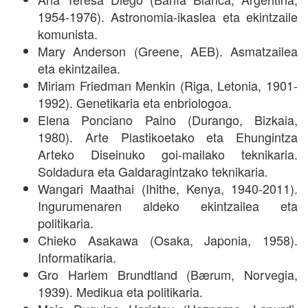
1954-1976). Astronomia-ikaslea eta ekintzaile
komunista.
Mary Anderson (Greene, AEB). Asmatzailea
eta ekintzailea.
Miriam Friedman Menkin (Riga, Letonia, 1901-
1992). Genetikaria eta enbriologoa.
Elena Ponciano Paino (Durango, Bizkaia,
1980). Arte Plastikoetako eta Ehungintza
Arteko Diseinuko goi-mailako teknikaria.
Soldadura eta Galdaragintzako teknikaria.
Wangari Maathai (Ihithe, Kenya, 1940-2011).
Ingurumenaren aldeko ekintzailea eta
politikaria.
Chieko Asakawa (Osaka, Japonia, 1958).
Informatikaria.
Gro Harlem Brundtland (Bærum, Norvegia,
1939). Medikua eta politikaria.