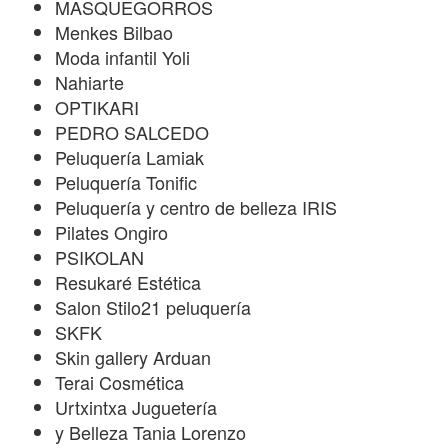
MASQUEGORROS
Menkes Bilbao
Moda infantil Yoli
Nahiarte
OPTIKARI
PEDRO SALCEDO
Peluquería Lamiak
Peluquería Tonific
Peluquería y centro de belleza IRIS
Pilates Ongiro
PSIKOLAN
Resukaré Estética
Salon Stilo21 peluquería
SKFK
Skin gallery Arduan
Terai Cosmética
Urtxintxa Juguetería
y Belleza Tania Lorenzo