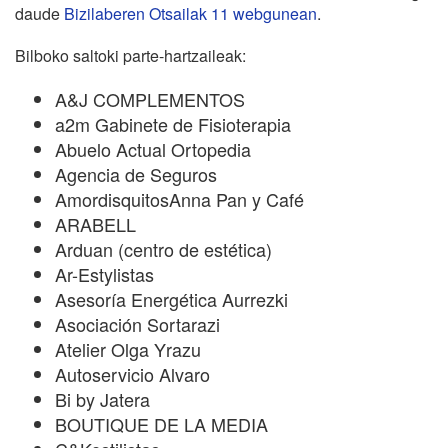
daude
Bizilaberen Otsailak 11 webgunean
.
Bilboko saltoki parte-hartzaileak:
A&J COMPLEMENTOS
a2m Gabinete de Fisioterapia
Abuelo Actual Ortopedia
Agencia de Seguros
AmordisquitosAnna Pan y Café
ARABELL
Arduan (centro de estética)
Ar-Estylistas
Asesoría Energética Aurrezki
Asociación Sortarazi
Atelier Olga Yrazu
Autoservicio Alvaro
Bi by Jatera
BOUTIQUE DE LA MEDIA