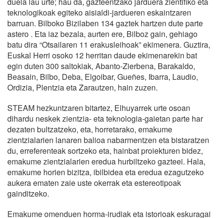
duela lau urte; hau da, gazteentzako jarduera zientifiko eta
teknologikoak egiteko aisialdi-jardueren eskaintzaren
barruan. Bilboko Bizilaben 134 gaztek hartzen dute parte
astero . Eta iaz bezala, aurten ere, Bilboz gain, gehiago
batu dira “Otsailaren 11 erakusleihoak” ekimenera. Guztira,
Euskal Herri osoko 12 herritan daude ekimenarekin bat
egin duten 300 saltokiak, Abanto-Zierbena, Barakaldo,
Beasain, Bilbo, Deba, Elgoibar, Gueñes, Ibarra, Laudio,
Ordizia, Plentzia eta Zarautzen, hain zuzen.
STEAM hezkuntzaren bitartez, Elhuyarrek urte osoan
dihardu neskek zientzia- eta teknologia-gaietan parte har
dezaten bultzatzeko, eta, horretarako, emakume
zientzialarien lanaren balioa nabarmentzen eta bistaratzen
du, erreferenteak sortzeko eta, hainbat proiekturen bidez,
emakume zientzialarien eredua hurbiltzeko gazteei. Hala,
emakume horien bizitza, ibilbidea eta eredua ezagutzeko
aukera ematen zaie uste okerrak eta estereotipoak
gainditzeko.
Emakume omenduen horma-irudiak eta istorioak eskuragai