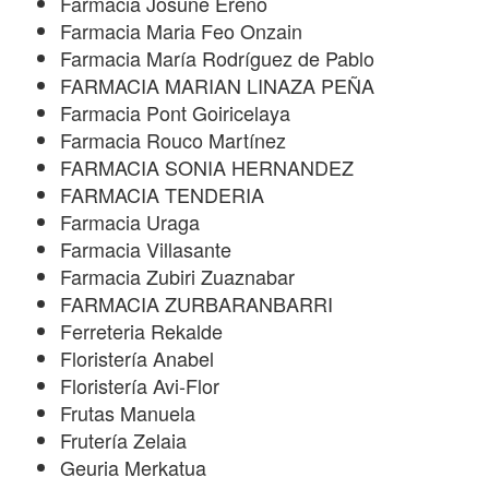
Farmacia Josune Ereño
Farmacia Maria Feo Onzain
Farmacia María Rodríguez de Pablo
FARMACIA MARIAN LINAZA PEÑA
Farmacia Pont Goiricelaya
Farmacia Rouco Martínez
FARMACIA SONIA HERNANDEZ
FARMACIA TENDERIA
Farmacia Uraga
Farmacia Villasante
Farmacia Zubiri Zuaznabar
FARMACIA ZURBARANBARRI
Ferreteria Rekalde
Floristería Anabel
Floristería Avi-Flor
Frutas Manuela
Frutería Zelaia
Geuria Merkatua