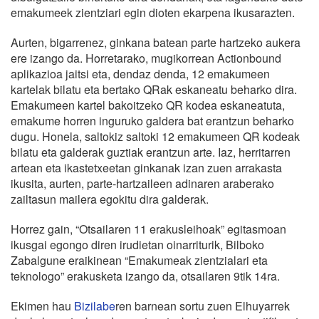
emakumeek zientziari egin dioten ekarpena ikusarazten.
Aurten, bigarrenez, ginkana batean parte hartzeko aukera
ere izango da. Horretarako, mugikorrean Actionbound
aplikazioa jaitsi eta, dendaz denda, 12 emakumeen
kartelak bilatu eta bertako QRak eskaneatu beharko dira.
Emakumeen kartel bakoitzeko QR kodea eskaneatuta,
emakume horren inguruko galdera bat erantzun beharko
dugu. Honela, saltokiz saltoki 12 emakumeen QR kodeak
bilatu eta galderak guztiak erantzun arte. Iaz, herritarren
artean eta ikastetxeetan ginkanak izan zuen arrakasta
ikusita, aurten, parte-hartzaileen adinaren araberako
zailtasun mailera egokitu dira galderak.
Horrez gain, “Otsailaren 11 erakusleihoak” egitasmoan
ikusgai egongo diren irudietan oinarriturik, Bilboko
Zabalgune eraikinean “Emakumeak zientzialari eta
teknologo” erakusketa izango da, otsailaren 9tik 14ra.
Ekimen hau
Bizilabe
ren barnean sortu zuen Elhuyarrek