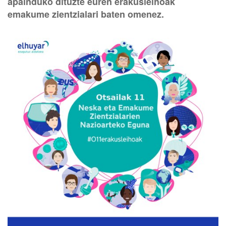
apainduko dituzte euren erakusleihoak
emakume zientzialari baten omenez.