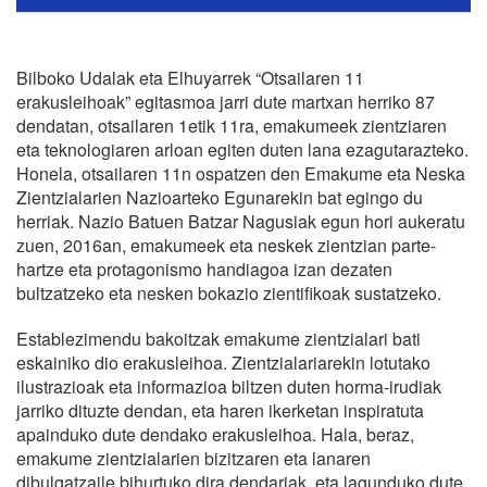
Bilboko Udalak eta Elhuyarrek “Otsailaren 11
erakusleihoak” egitasmoa jarri dute martxan herriko 87
dendatan, otsailaren 1etik 11ra, emakumeek zientziaren
eta teknologiaren arloan egiten duten lana ezagutarazteko.
Honela, otsailaren 11n ospatzen den Emakume eta Neska
Zientzialarien Nazioarteko Egunarekin bat egingo du
herriak. Nazio Batuen Batzar Nagusiak egun hori aukeratu
zuen, 2016an, emakumeek eta neskek zientzian parte-
hartze eta protagonismo handiagoa izan dezaten
bultzatzeko eta nesken bokazio zientifikoak sustatzeko.
Establezimendu bakoitzak emakume zientzialari bati
eskainiko dio erakusleihoa. Zientzialariarekin lotutako
ilustrazioak eta informazioa biltzen duten horma-irudiak
jarriko dituzte dendan, eta haren ikerketan inspiratuta
apainduko dute dendako erakusleihoa. Hala, beraz,
emakume zientzialarien bizitzaren eta lanaren
dibulgatzaile bihurtuko dira dendariak, eta lagunduko dute