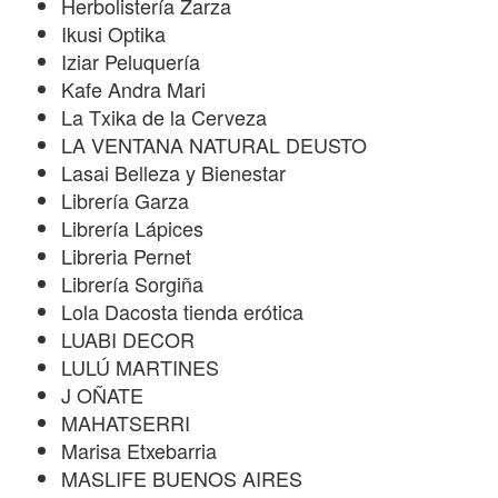
Herbolistería Zarza
Ikusi Optika
Iziar Peluquería
Kafe Andra Mari
La Txika de la Cerveza
LA VENTANA NATURAL DEUSTO
Lasai Belleza y Bienestar
Librería Garza
Librería Lápices
Libreria Pernet
Librería Sorgiña
Lola Dacosta tienda erótica
LUABI DECOR
LULÚ MARTINES
J OÑATE
MAHATSERRI
Marisa Etxebarria
MASLIFE BUENOS AIRES