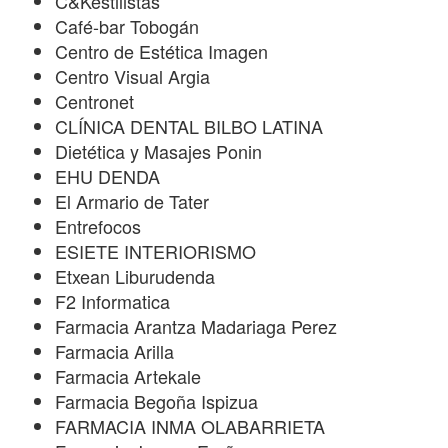
C&Kestilistas
Café-bar Tobogán
Centro de Estética Imagen
Centro Visual Argia
Centronet
CLÍNICA DENTAL BILBO LATINA
Dietética y Masajes Ponin
EHU DENDA
El Armario de Tater
Entrefocos
ESIETE INTERIORISMO
Etxean Liburudenda
F2 Informatica
Farmacia Arantza Madariaga Perez
Farmacia Arilla
Farmacia Artekale
Farmacia Begoña Ispizua
FARMACIA INMA OLABARRIETA