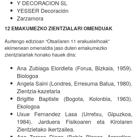
Y DECORACION SL
YESSER Decoración
Zarzamora
12 EMAKUMEZKO ZIENTZIALARI OMENDUAK
Aurtengo edizioan “Otsailaren 11 erakusleihoak”
ekimenean omenaldia jaso duten emakumezko
zientzialariak honako hauek dira:
Ana Zubiaga Elordieta (Forua, Bizkaia, 1959).
Biologoa
Angela Saini (Londres, Erresuma Batua, 1980).
Zientzia-kazetaria
Brigitte Baptiste (Bogota, Kolonbia, 1963).
Ekologoa
Uxue Fernandez Lasa (Urretxu, Gipuzkoa,
1984). Jarduera Fisikoaren eta Kirolaren
Zientzietako ikertzailea.
Ana Teresa Diego (Bahía Blanca, Argentina,