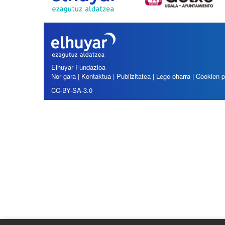
Elhuyar Fundazioa
Nor gara
|
Kontaktua
|
Publizitatea
|
Lege-oharra
|
Cookien po
CC-BY-SA-3.0