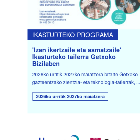
IKASTURTEKO PROGRAMA
'Izan ikertzaile eta asmatzaile'
Ikasturteko tailerra Getxoko
Bizilaben
2026ko urritik 2027ko maiatzera bitarte Getxoko
gazteentzako zientzia- eta teknologia-tailerrak, ...
2026ko urritik 2027ko maiatzera