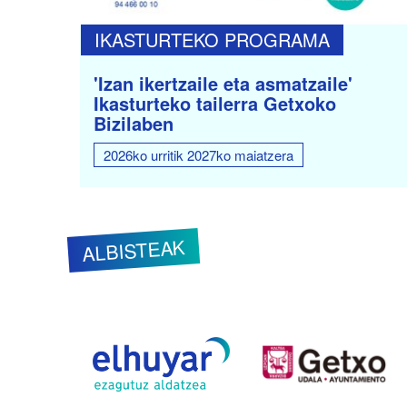
IKASTURTEKO PROGRAMA
'Izan ikertzaile eta asmatzaile'
Ikasturteko tailerra Getxoko
Bizilaben
2026ko urritik 2027ko maiatzera
ALBISTEAK