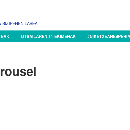
-BIZIPENEN LABEA
TEAK
OTSAILAREN 11 EKIMENAK
#NIKETXEANESPERI
rousel