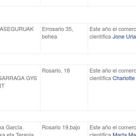
 ASEGURUAK
Errosario 35,
Este año el comerc
behea
científica
Jone Uria
A
Rosario, 18
Este año el comerc
GARRAGA GYS
científica
Charlott
RT
na García.
Rosario 19,bajo
Este año el comerc
ka eta Terapia
científica
Marta Ma