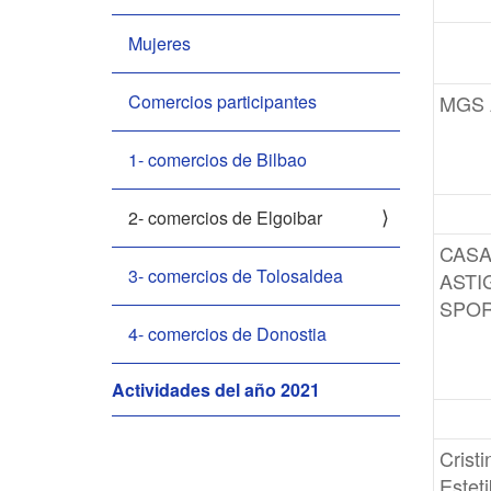
n
Mujeres
Comercios participantes
MGS
1- comercios de Bilbao
2- comercios de Elgoibar
CAS
3- comercios de Tolosaldea
ASTI
SPO
4- comercios de Donostia
Actividades del año 2021
Cristi
Esteti