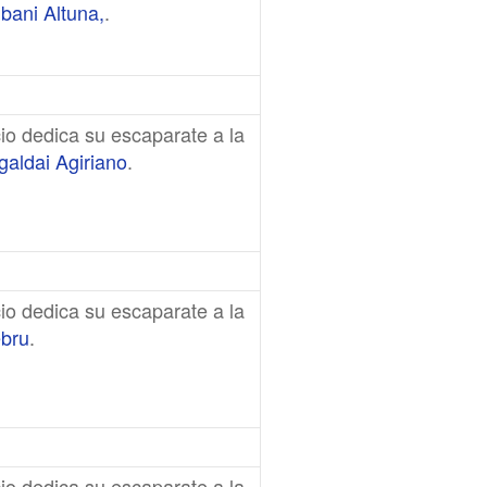
bani Altuna,
.
io dedica su escaparate a la
aldai Agiriano
.
io dedica su escaparate a la
ebru
.
io dedica su escaparate a la