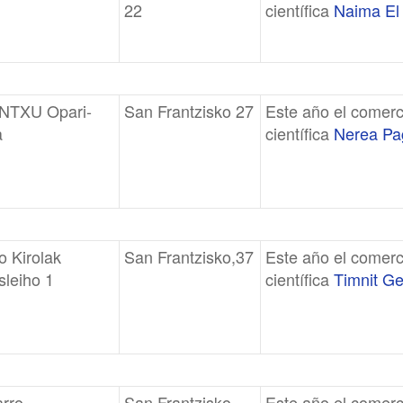
22
científica
Naima El 
NTXU Opari-
San Frantzisko 27
Este año el comerc
a
científica
Nerea Pag
o Kirolak
San Frantzisko,37
Este año el comerc
sleiho 1
científica
Timnit G
rro
San Frantzisko,
Este año el comerc