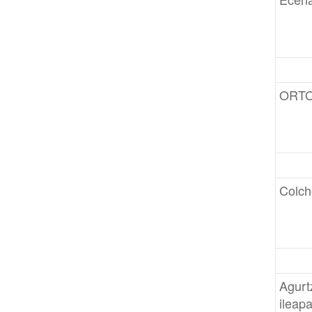
ORT
Colch
Agurt
ileap