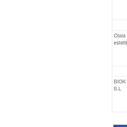
Olaia
estet
BIOK
S.L