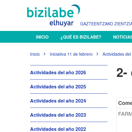
GAZTEENTZAKO ZIENTZIA
N
INICIO
¿QUÉ ES BIZILABE?
NOTICIA
a
v
e
U
Inicio
Iniciativa 11 de febrero
Actividades del
g
s
t
a
2-
e
N
Actividades del año 2026
c
d
i
a
e
ó
Actividades del año 2025
v
s
n
e
t
Actividades del año 2024
á
g
Come
a
a
q
FAR
Actividades del año 2023
c
u
i
í
Actividades del año 2022
:
ó