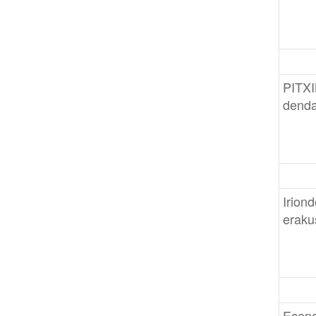
PITXI
dend
Iriond
eraku
Ecena