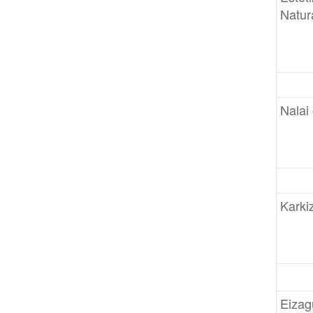
Natur
Nalai
Karki
Eizag