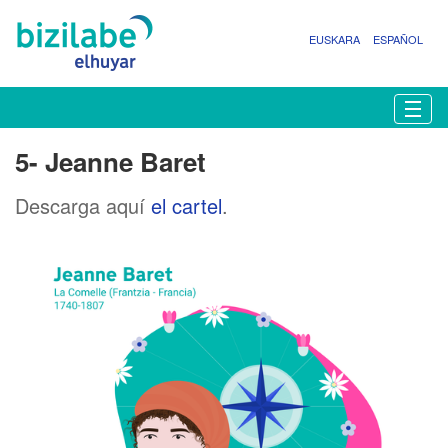
EUSKARA
ESPAÑOL
N
Togg
a
v
5- Jeanne Baret
e
g
Descarga aquí
el cartel
.
a
c
i
ó
n