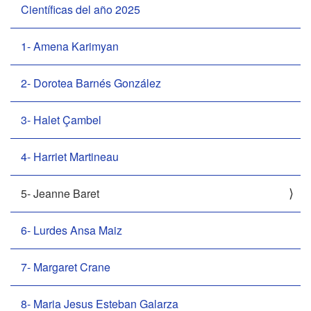
Científicas del año 2025
g
a
c
1- Amena Karimyan
i
ó
2- Dorotea Barnés González
n
3- Halet Çambel
4- Harriet Martineau
5- Jeanne Baret
6- Lurdes Ansa Maiz
7- Margaret Crane
8- Maria Jesus Esteban Galarza