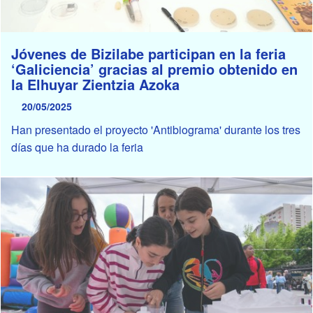
Jóvenes de Bizilabe participan en la feria
‘Galiciencia’ gracias al premio obtenido en
la Elhuyar Zientzia Azoka
20/05/2025
Han presentado el proyecto 'Antibiograma' durante los tres
días que ha durado la feria