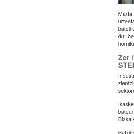
Marta 
urteet
bateti
du: be
hornik
Zer 
STEM
Indust
zientz
sektor
Ikaske
batean
Bizkai
Batxil