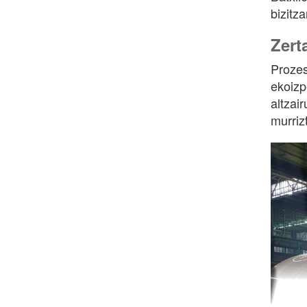
bizitza
Zert
Prozes
ekoizp
altzai
murriz