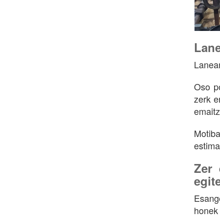
Lane
Lanean
Oso po
zerk e
emaitz
Motiba
estima
Zer
egit
Esango
honek 