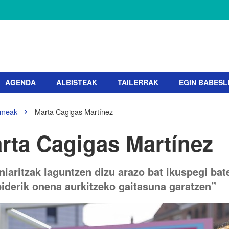
AGENDA
ALBISTEAK
TAILERRAK
EGIN BABESL
meak
Marta Cagigas Martínez
rta Cagigas Martínez
niaritzak laguntzen dizu arazo bat ikuspegi bat
biderik onena aurkitzeko gaitasuna garatzen”