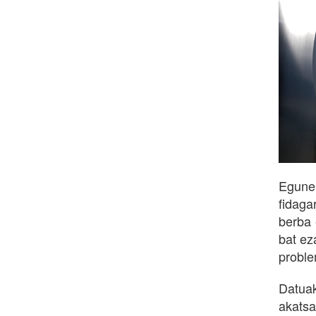
Eguner
fidaga
berba 
bat ez
proble
Datuak
akatsa