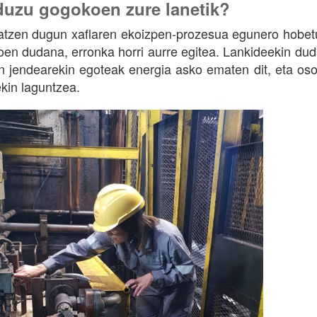
duzu gogokoen zure lanetik?
atzen dugun xaflaren ekoizpen-prozesua egunero hobetu d
en dudana, erronka horri aurre egitea. Lankideekin dud
 jendearekin egoteak energia asko ematen dit, eta os
kin laguntzea.