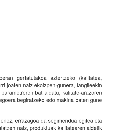
peran gertatutakoa aztertzeko (kalitatea,
rri joaten naiz ekoizpen-gunera, langileekin
parametroren bat aldatu, kalitate-arazoren
 egoera begiratzeko edo makina baten gune
udenez, errazagoa da segimendua egitea eta
atzen naiz, produktuak kalitatearen aldetik