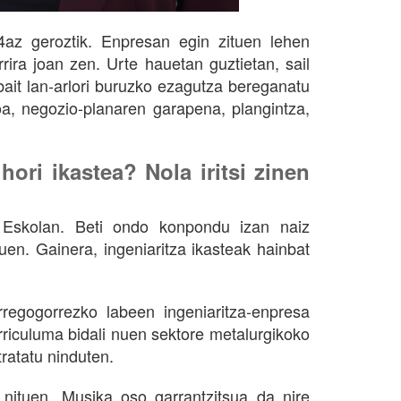
4az geroztik. Enpresan egin zituen lehen
ira joan zen. Urte hauetan guztietan, sail
bait lan-arlori buruzko ezagutza bereganatu
oa, negozio-planaren garapena, plangintza,
ori ikastea? Nola iritsi zinen
oi Eskolan. Beti ondo konpondu izan naiz
uen. Gainera, ingeniaritza ikasteak hainbat
rregogorrezko labeen ingeniaritza-enpresa
rriculuma bidali nuen sektore metalurgikoko
tratatu ninduten.
n nituen. Musika oso garrantzitsua da nire