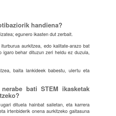
otibaziorik handiena?
izatea; egunero ikasten dut zerbait.
turburua aurkitzea, edo kalitate-arazo bat
o igaro behar dituzun zeri heldu ez duzula,
tzea, baita lankideek babestu, ulertu eta
nerabe bati STEM ikasketak
atzeko?
ugari dituela hainbat sailetan, eta karrera
eta irtenbiderik onena aurkitzeko gaitasuna