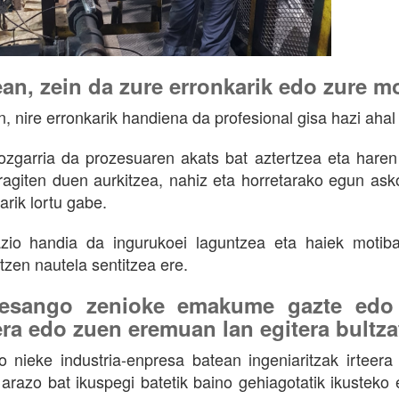
an, zein da zure erronkarik edo zure m
, nire erronkarik handiena da profesional gisa hazi ahal 
zgarria da prozesuaren akats bat aztertzea eta haren i
ragiten duen aurkitzea, nahiz eta horretarako egun ask
arik lortu gabe.
zio handia da ingurukoei laguntzea eta haiek motiba
tzen nautela sentitzea ere.
 esango zenioke emakume gazte edo 
era edo zuen eremuan lan egitera bultz
 nieke industria-enpresa batean ingeniaritzak irteera 
arazo bat ikuspegi batetik baino gehiagotatik ikusteko 