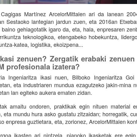
Cagigas Martínez ArcelorMittalen ari da lanean 200
an Sestaoko lantegian jardun zuen, eta 2016an Etxebarr
k baino gehiagotatik igaro da, eta, hala, enpresaren zen
rrikuntza teknologikoa, etengabeko hobekuntza, liderg
untza-katea, logistika, ekoizpena...
ikasi zenuen? Zergatik erabaki zenuen h
 profesionala izatera?
ria Ingeniaritza ikasi nuen, Bilboko Ingeniaritza G
ietan, eta industriaren mundua ezagutzeko jakin-mina n
etan lan egiteko aukera ematen zidan.
tak amaitu ondoren, praktikak egin nituen material e
, eta mundu hura asko gustatu zitzaidan; horregatik, cu
ko enpresa guztietara, eta, zorionez, ArcelorMittalen kon
ergoa ikasten ari nintzela, pianoko ikasketak ere egi