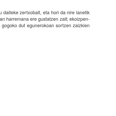
aiteke zertxobait, eta hori da nire lanetik
an harremana ere gustatzen zait; ekoizpen-
o gogoko dut egunerokoan sortzen zaizkien