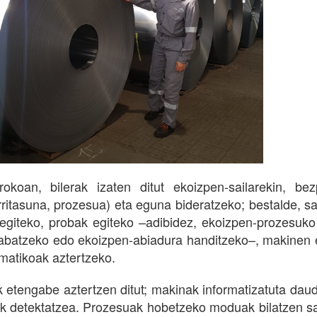
okoan, bilerak izaten ditut ekoizpen-sailarekin, bez
rritasuna, prozesua) eta eguna bideratzeko; bestalde, sa
egiteko, probak egiteko –adibidez, ekoizpen-prozesuko 
abatzeko edo ekoizpen-abiadura handitzeko–, makinen
matikoak aztertzeko.
 etengabe aztertzen ditut; makinak informatizatuta da
k detektatzea. Prozesuak hobetzeko moduak bilatzen sai