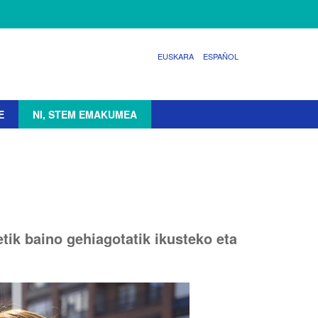
EUSKARA
ESPAÑOL
E
NI, STEM EMAKUMEA
etik baino gehiagotatik ikusteko eta