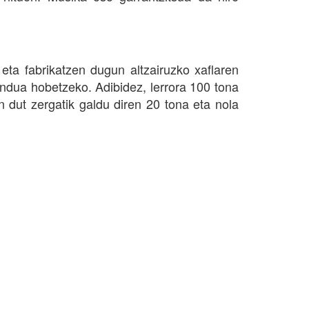
eta fabrikatzen dugun altzairuzko xaflaren
ndua hobetzeko. Adibidez, lerrora 100 tona
en dut zergatik galdu diren 20 tona eta nola