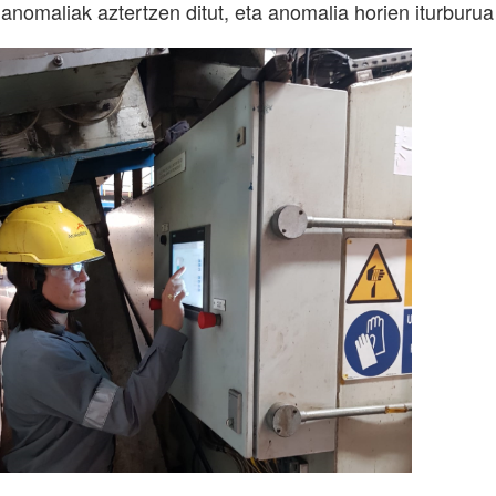
 anomaliak aztertzen ditut, eta anomalia horien iturburua 