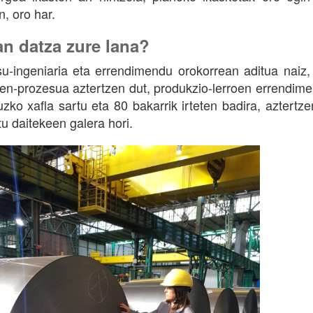
n, oro har.
an datza zure lana?
u-ingeniaria eta errendimendu orokorrean aditua naiz, 
en-prozesua aztertzen dut, produkzio-lerroen errendime
ruzko xafla sartu eta 80 bakarrik irteten badira, aztertz
tu daitekeen galera hori.