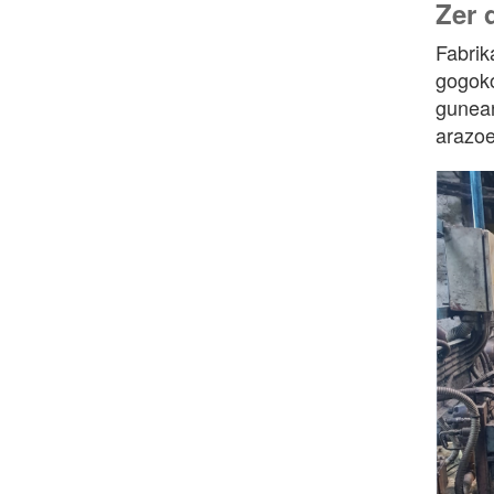
Zer 
Fabrik
gogoko
gunean
arazoe