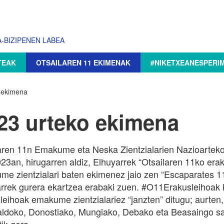
-BIZIPENEN LABEA
TEAK
OTSAILAREN 11 EKIMENAK
#NIKETXEANESPERI
 ekimena
23 urteko ekimena
aren 11n Emakume eta Neska Zientzialarien Nazioarteko
023an, hirugarren aldiz, Elhuyarrek “Otsailaren 11ko era
e zientzialari baten ekimenez jaio zen “Escaparates 
rrek gurera ekartzea erabaki zuen. #O11Erakusleihoak k
leihoak emakume zientzialariez “janzten” ditugu; aurten
ldoko, Donostiako, Mungiako, Debako eta Beasaingo salt