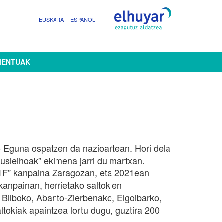
EUSKARA
ESPAÑOL
MENTUAK
 Eguna ospatzen da nazioartean. Hori dela
kusleihoak” ekimena jarri du martxan.
11F” kanpaina Zaragozan, eta 2021ean
anpainan, herrietako saltokien
, Bilboko, Abanto-Zierbenako, Elgoibarko,
okiak apaintzea lortu dugu, guztira 200