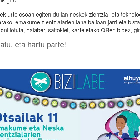
tik gora.
bek urte osoan egiten du lan neskek zientzia- eta teknolo
arako, emakume zientzialarien lana balioan jarri eta bist
oni lotuta, halaber, saltokiei, karteletako QRen bidez, 
tu, eta hartu parte!