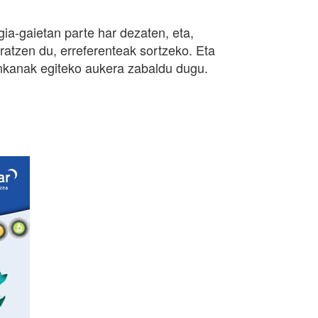
gia-gaietan parte har dezaten, eta,
aratzen du, erreferenteak sortzeko. Eta
ginkanak egiteko aukera zabaldu dugu.