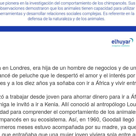
 en Londres, era hija de un hombre de negocios y de una
ncé de peluche que le despertó el amor y el interés por 
es y a los diez años ya soñaba con ir a África y vivir ent
 a trabajar desde joven para ahorrar dinero para ir a Áf
iga le invitó a ir a Kenia. Allí conoció al antropólogo Lo
dad para comprender el comportamiento de los animales, 
impancés en su ecosistema. Así, en 1960, Goodall llegó
imeros meses estuvo acompañada por su madre, ya que l
o que entrañaba que una mujer joven viviera sola entre a