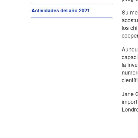
Actividades del año 2021
Su met
acostu
los ch
cooper
Aunque
capaci
la inv
numero
cientí
Jane G
import
Londre