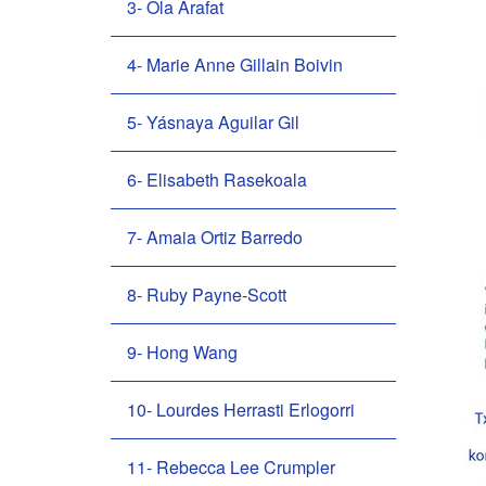
3- Ola Arafat
n
4- Marie Anne Gillain Boivin
5- Yásnaya Aguilar Gil
6- Elisabeth Rasekoala
7- Amaia Ortiz Barredo
8- Ruby Payne-Scott
9- Hong Wang
10- Lourdes Herrasti Erlogorri
11- Rebecca Lee Crumpler