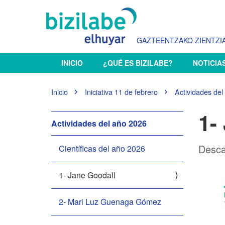
GAZTEENTZAKO ZIENTZIA
N
INICIO
¿QUÉ ES BIZILABE?
NOTICIA
a
v
e
U
Inicio
Iniciativa 11 de febrero
Actividades del
g
s
t
a
1-
e
N
Actividades del año 2026
c
d
i
a
e
ó
Desca
v
Científicas del año 2026
s
n
e
t
á
g
1- Jane Goodall
a
a
q
c
2- Mari Luz Guenaga Gómez
u
i
í
:
ó