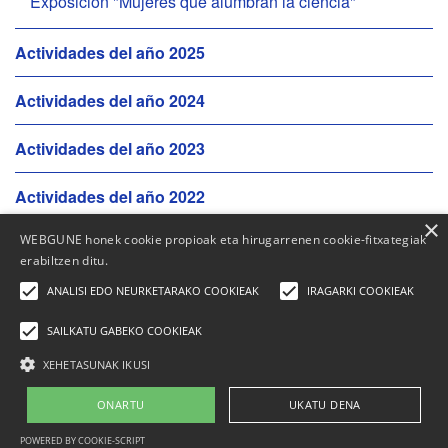
Exposición "Mujeres que alumbran la ciencia"
Actividades del año 2025
Actividades del año 2024
Actividades del año 2023
Actividades del año 2022
×
WEBGUNE honek cookie propioak eta hirugarrenen cookie-fitxategiak
Actividades del año 2021
erabiltzen ditu.
ANALISI EDO NEURKETARAKO COOKIEAK
IRAGARKI COOKIEAK
SAILKATU GABEKO COOKIEAK
XEHETASUNAK IKUSI
Elhuyar Fundazioa
Quienes somos
|
Contacto
|
Publicidad
|
Aviso legal
|
Política de
ONARTU
UKATU DENA
cookies
CC-BY-SA-3.0
POWERED BY COOKIE-SCRIPT