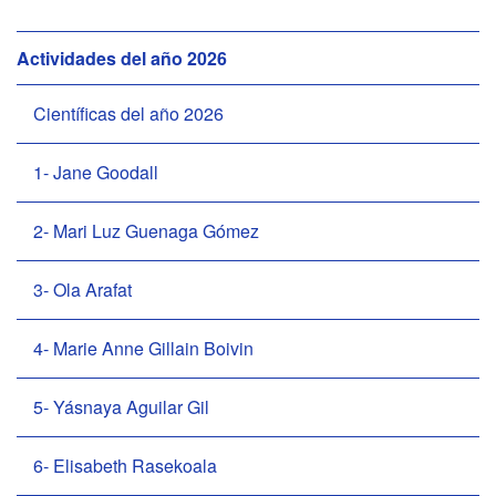
N
Actividades del año 2026
a
v
Científicas del año 2026
e
g
1- Jane Goodall
a
c
2- Mari Luz Guenaga Gómez
i
ó
3- Ola Arafat
n
4- Marie Anne Gillain Boivin
5- Yásnaya Aguilar Gil
6- Elisabeth Rasekoala