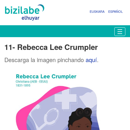
EUSKARA
ESPAÑOL
N
Togg
a
v
11- Rebecca Lee Crumpler
e
g
Descarga la imagen pinchando
aquí
.
a
c
i
ó
n