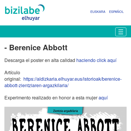
EUSKARA
ESPAÑOL
N
Togg
a
v
- Berenice Abbott
e
g
Descarga el poster en alta calidad
haciendo click aquí
a
c
Artículo
i
original:
https://aldizkaria.elhuyar.eus/istorioak/berenice-
ó
abbott-zientziaren-argazkilaria/
n
Experimento realizado en honor a esta mujer
aquí