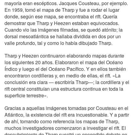
mayoría eran escépticos. Jacques Cousteau, por ejemplo.
En 1959, tomó el mapa de Tharp y fue a rodar el lugar
donde, según ese mapa, se encontraba el rift. Quería
demostrar que Tharp y Heezen estaban equivocados.
Cuando vio las imágenes filmadas, se quedó atónito; la
dorsal mesoatlántica se hallaba dividida en dos por un
valle profundo, tal y como lo había dibujado Tharp.
Tharp y Heezen continuaron elaborando mapas durante
los siguientes 20 años. Elaboraron el mapa del Océano
Índico y luego el del Océano Pacífico. Y en ellos también
encontraron cordilleras y, en medio de ellas, el rift. «La
conclusión era clara — escribiría Tharp—; la cordillera y el
rift central constituían una estructura continua en toda la
superficie terrestre».
Gracias a aquellas imágenes tomadas por Cousteau en el
Atlántico, la existencia del rift era incuestionable. Y a partir
de ahí, tomando como referencia los mapas de Tharp,
muchos investigadores comenzaron a investigar el rift. El
descubrimiento de Tharp suscitó un encendido debate en