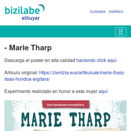
EUSKARA
ESPAÑOL
N
Togg
a
v
- Marie Tharp
e
g
Descarga el poster en alta calidad
haciendo click aquí
a
c
Artículo original:
https://zientzia.eus/artikuluak/marie-tharp-
i
itsas-hondoa-argitara/
ó
n
Experimento realizado en honor a esta mujer
aquí