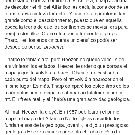
demasiado a deriva continental!». Así era, Tharp acababa
de descubrir el rift del Atlántico, es decir, la zona donde se
forma nueva corteza terrestre. Y ese era un problema tan
grande como el descubrimiento, puesto que en aquella
época la teoría de que los continentes se movían era pura
herejía científica. Como diría posteriormente el propio
Tharp, «en los años cincuenta un científico podía ser
despedido por ser
proderiva
.
Tharpe lo tenía claro, pero Heezen no quería verlo. Y de
ahí vinieron los enfados. Heezen le ordenó que borrara el
mapa y que lo volviera a hacer. Discutieron casi sobre
cada punto del mapa. Pero el rift volvió a aparecer en el
mismo lugar. Es más, Tharp comparó los epicentros de los
maremotos con el mapa: se alineaban totalmente con el
rift. El rift era real, y allí había una gran actividad geológica.
Al final, Heezen la creyó. En 1957 publicaron el primer
mapa, el mapa del Atlántico Norte. «¡Has sacudido los
fundamentos de la geología, joven!», le dijo un prestigioso
geólogo a Heezen cuando presentó el trabajo. Pero la