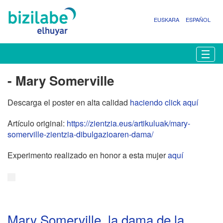
EUSKARA
ESPAÑOL
N
Togg
a
v
- Mary Somerville
e
g
Descarga el poster en alta calidad
haciendo click aquí
a
c
Artículo original:
https://zientzia.eus/artikuluak/mary-
i
somerville-zientzia-dibulgazioaren-dama/
ó
n
Experimento realizado en honor a esta mujer
aquí
Mary Somerville, la dama de la