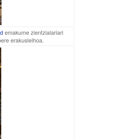
d
emakume zientzialariari
bere erakusleihoa.