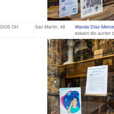
ADOS OH
San Martin, 48
Wanda Díaz-Merce
eskaini dio aurten 