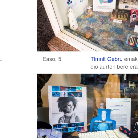
L
Easo, 5
Timnit Gebru
emakum
dio aurten bere era