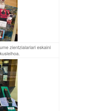
e zientzialariari eskaini
kusleihoa.