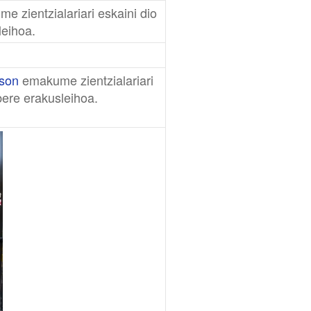
e zientzialariari eskaini dio
leihoa.
son
emakume zientzialariari
bere erakusleihoa.