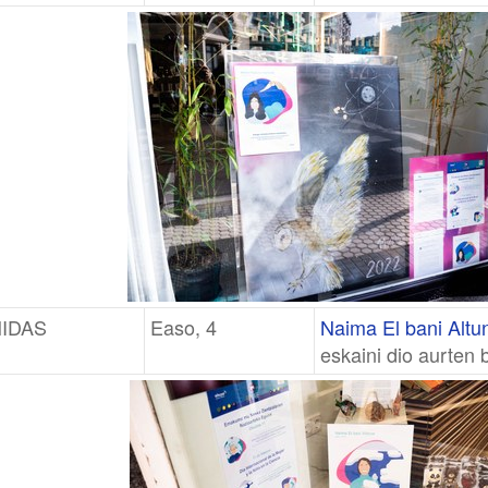
IDAS
Easo, 4
Naima El bani Altu
eskaini dio aurten 