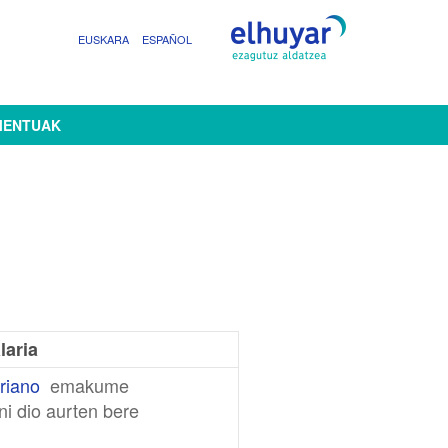
EUSKARA
ESPAÑOL
MENTUAK
laria
riano
emakume
ini dio aurten bere