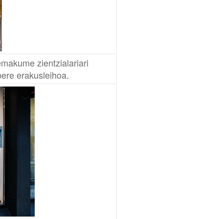
makume zientzialariari
bere erakusleihoa.