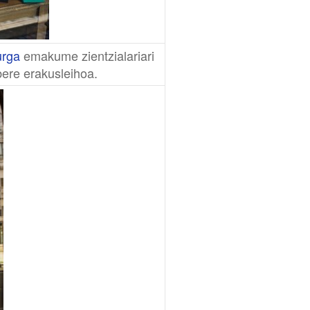
urga
emakume zientzialariari
bere erakusleihoa.