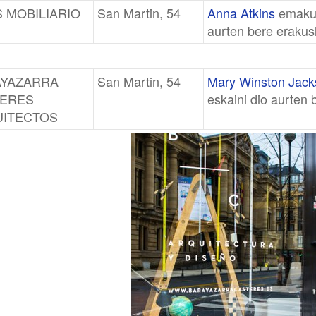
 MOBILIARIO
San Martin, 54
Anna Atkins
emakum
aurten bere erakus
YAZARRA
San Martin, 54
Mary Winston Jack
ERES
eskaini dio aurten 
ITECTOS