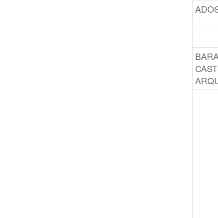
ADOS
BARA
CAST
ARQU