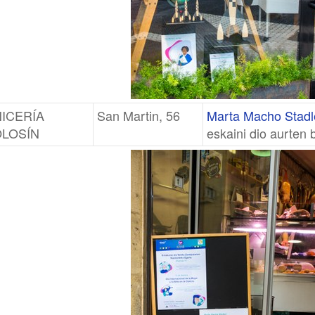
ICERÍA
San Martin, 56
Marta Macho Stadl
LOSÍN
eskaini dio aurten 