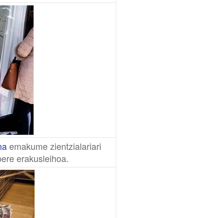
na
emakume zientzialariari
bere erakusleihoa.