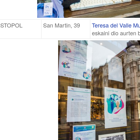
ASTOPOL
San Martin, 39
Teresa del Valle M
eskaini dio aurten 