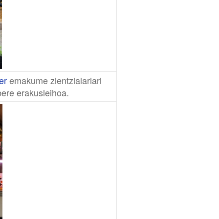
er
emakume zientzialariari
bere erakusleihoa.