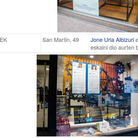
EK
San Martin, 49
Jone Uria Albizuri
e
eskaini dio aurten 