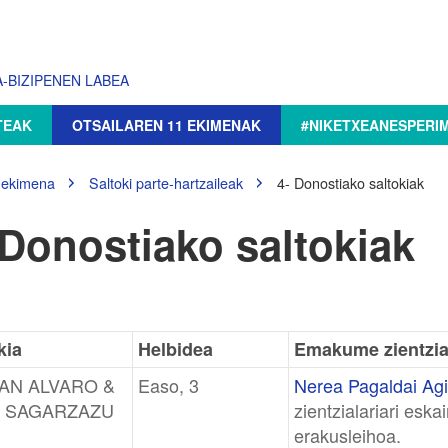
-BIZIPENEN LABEA
TEAK
OTSAILAREN 11 EKIMENAK
#NIKETXEANESPERI
 ekimena
Saltoki parte-hartzaileak
4- Donostiako saltokiak
 Donostiako saltokiak
kia
Helbidea
Emakume zientzia
AN ALVARO &
Easo, 3
Nerea Pagaldai Agi
I SAGARZAZU
zientzialariari eska
erakusleihoa.