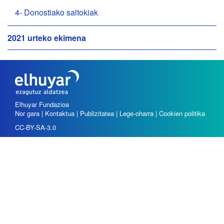
4- Donostiako saltokiak
2021 urteko ekimena
Elhuyar Fundazioa
Nor gara
|
Kontaktua
|
Publizitatea
|
Lege-oharra
|
Cookien politika
CC-BY-SA-3.0