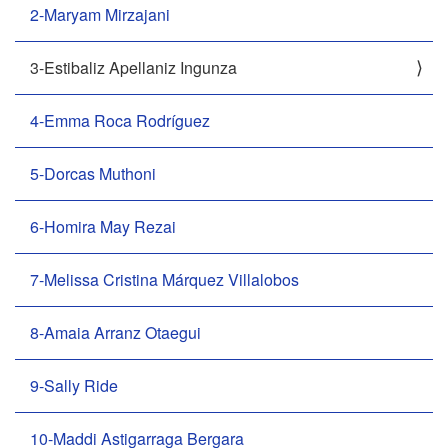
2-Maryam Mirzajani
3-Estibaliz Apellaniz Ingunza
4-Emma Roca Rodríguez
5-Dorcas Muthoni
6-Homira May Rezai
7-Melissa Cristina Márquez Villalobos
8-Amaia Arranz Otaegui
9-Sally Ride
10-Maddi Astigarraga Bergara