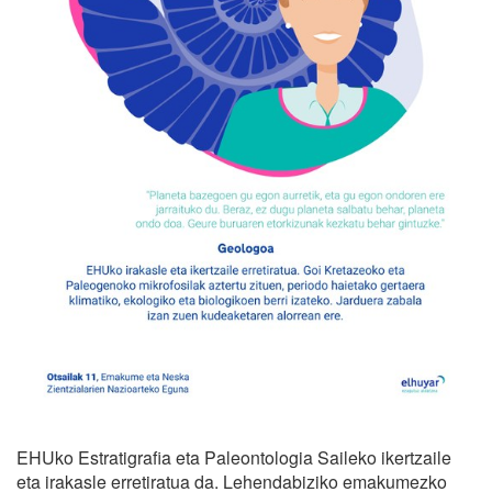
EHUko Estratigrafia eta Paleontologia Saileko ikertzaile
eta irakasle erretiratua da. Lehendabiziko emakumezko