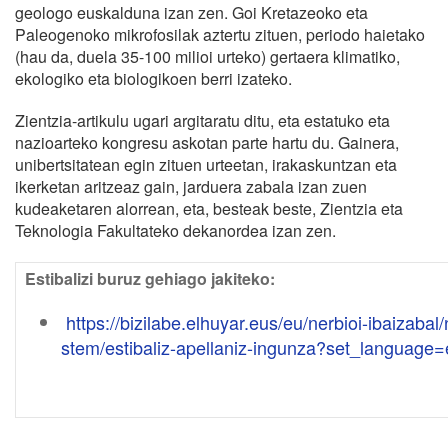
geologo euskalduna izan zen. Goi Kretazeoko eta
Paleogenoko mikrofosilak aztertu zituen, periodo haietako
(hau da, duela 35-100 milioi urteko) gertaera klimatiko,
ekologiko eta biologikoen berri izateko.
Zientzia-artikulu ugari argitaratu ditu, eta estatuko eta
nazioarteko kongresu askotan parte hartu du. Gainera,
unibertsitatean egin zituen urteetan, irakaskuntzan eta
ikerketan aritzeaz gain, jarduera zabala izan zuen
kudeaketaren alorrean, eta, besteak beste, Zientzia eta
Teknologia Fakultateko dekanordea izan zen.
Estibalizi buruz gehiago jakiteko:
https://bizilabe.elhuyar.eus/eu/nerbioi-ibaizab
stem/estibaliz-apellaniz-ingunza?set_language