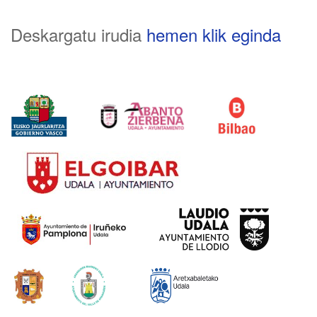
Deskargatu irudia
hemen klik eginda