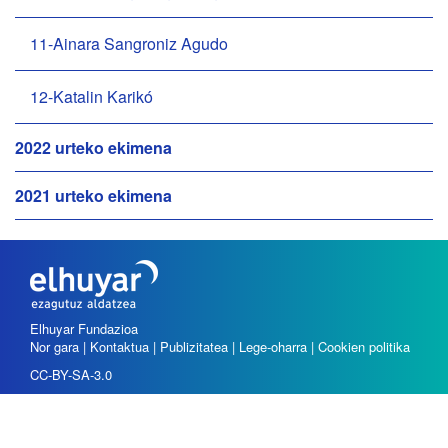
11-Ainara Sangroniz Agudo
12-Katalin Karikó
2022 urteko ekimena
2021 urteko ekimena
Elhuyar Fundazioa
Nor gara
|
Kontaktua
|
Publizitatea
|
Lege-oharra
|
Cookien politika
CC-BY-SA-3.0