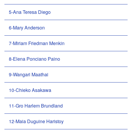
5-Ana Teresa Diego
6-Mary Anderson
7-Miriam Friedman Menkin
8-Elena Ponciano Paino
9-Wangari Maathai
10-Chieko Asakawa
11-Gro Harlem Brundland
12-Maia Duguine Haristoy