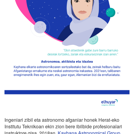
Ingeniari zibil eta astronomo afganiar honek Herat-eko
Institutu Teknikoan ekin zion bere ibilbide profesionalari
instruktore gisa. 2018an,
Kayhana Astronomical Group