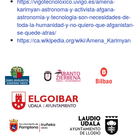
https://vigotecnoloxico.uvigo.es/amena-
karimyan-astronoma-y-activista-afgana-
astronomia-y-tecnologia-son-necesidades-de-
toda-la-humanidad-y-no-quiero-que-afganistan-
se-quede-atras/
https://ca.wikipedia.org/wiki/Amena_Karimyan