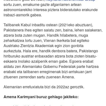
sortu zuen, emakume gazte afganiarren artean
astronomiarekiko interesa piztera bideratutako erakunde
irabazi-asmorik gabea.
Talibanek Kabul inbaditu ostean (2021eko abuztuan),
Pakistanera ihes egiten saiatu zen, baina, lehen saiakeran,
atzera bota zuten mugan. Handik hilabetera, muga
zeharkatzea lortu zuen, Vienan ikerketa bat egiteko
Austriako Zientzia Akademiak egin zion gonbita
aurkeztuta. Hala ere, handik denbora batera, Pakistango
hiriburuko austriar enbaxadan atzera bota zioten bisatu-
eskaera inolako azalpenik eman gabe. Egoera erabat
aldatu zen Alemaniako Gobernu Federalak parte hartzea
erabaki eta talibanen erregimenak bizi-arriskuan jarri
zituenen zerrendan sartu zuenean Amena.
Alemanian errefuxiatuta bizi da 2022az geroztik.
Amena Karimyani buruz gehiago jakiteko: