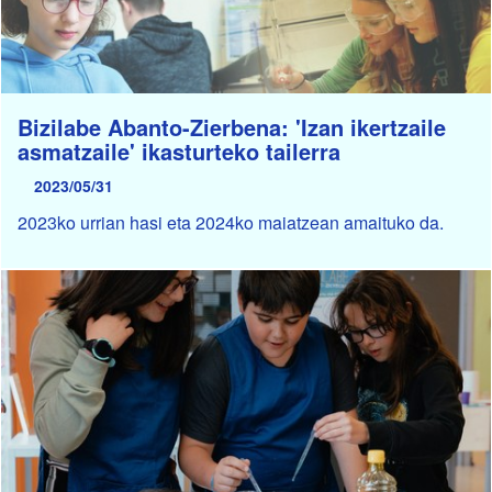
Bizilabe Abanto-Zierbena: 'Izan ikertzaile
asmatzaile' ikasturteko tailerra
2023/05/31
2023ko urrian hasi eta 2024ko maiatzean amaituko da.