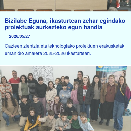
Bizilabe Eguna, ikasturtean zehar egindako
proiektuak aurkezteko egun handia
2026/05/27
Gazteen zientzia eta teknologiako proiektuen erakusketak
eman dio amaiera 2025-2026 ikasturteari.