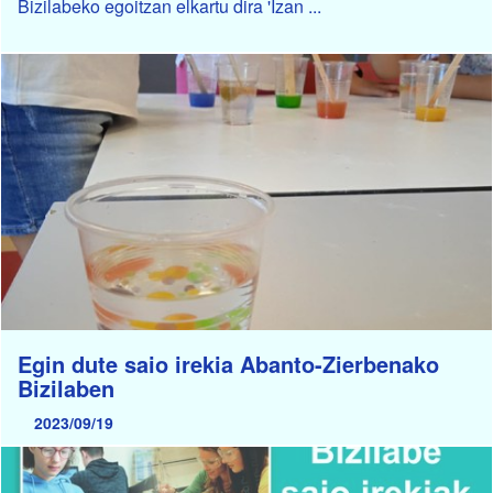
Bizilabeko egoitzan elkartu dira 'Izan ...
Egin dute saio irekia Abanto-Zierbenako
Bizilaben
2023/09/19