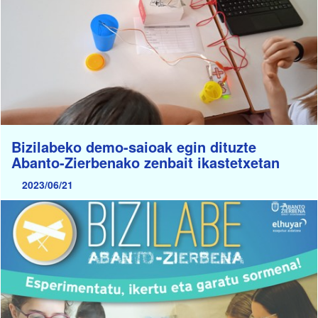
Bizilabeko demo-saioak egin dituzte
Abanto-Zierbenako zenbait ikastetxetan
2023/06/21