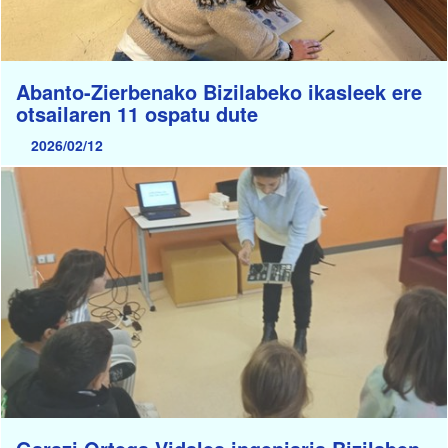
Abanto-Zierbenako Bizilabeko ikasleek ere
otsailaren 11 ospatu dute
2026/02/12