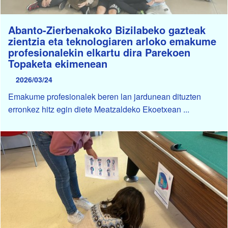
Abanto-Zierbenakoko Bizilabeko gazteak
zientzia eta teknologiaren arloko emakume
profesionalekin elkartu dira Parekoen
Topaketa ekimenean
2026/03/24
Emakume profesionalek beren lan jardunean dituzten
erronkez hitz egin diete Meatzaldeko Ekoetxean ...