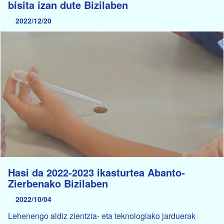
bisita izan dute Bizilaben
2022/12/20
Hasi da 2022-2023 ikasturtea Abanto-
Zierbenako Bizilaben
2022/10/04
Lehenengo aldiz zientzia- eta teknologiako jarduerak