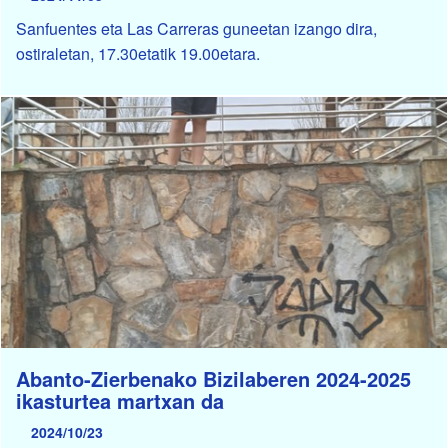
Sanfuentes eta Las Carreras guneetan izango dira,
ostiraletan, 17.30etatik 19.00etara.
Abanto-Zierbenako Bizilaberen 2024-2025
ikasturtea martxan da
2024/10/23