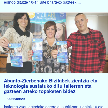
egingo dituzte 10-14 urte bitarteko gazteek, ...
Abanto-Zierbenako Bizilabek zientzia eta
teknologia sustatuko ditu tailerren eta
gazteen arteko topaketen bidez
2022/09/29
Irailaren 29an egindako agerraldi publikoan, udalak 10 eta