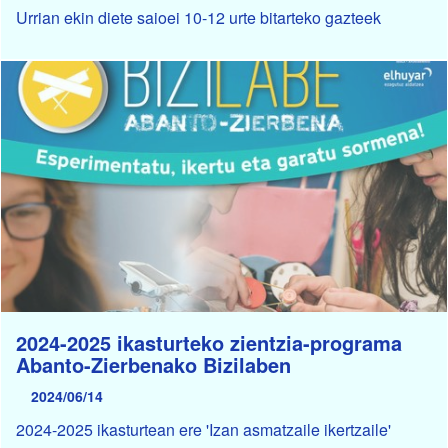
Urrian ekin diete saioei 10-12 urte bitarteko gazteek
2024-2025 ikasturteko zientzia-programa
Abanto-Zierbenako Bizilaben
2024/06/14
2024-2025 ikasturtean ere 'Izan asmatzaile ikertzaile'