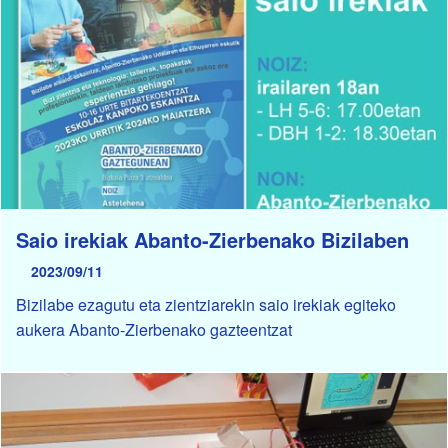
Saio irekiak Abanto-Zierbenako Bizilaben
2023/09/11
Bizilabe ezagutu eta zientziarekin saio irekiak egiteko
aukera Abanto-Zierbenako gazteentzat