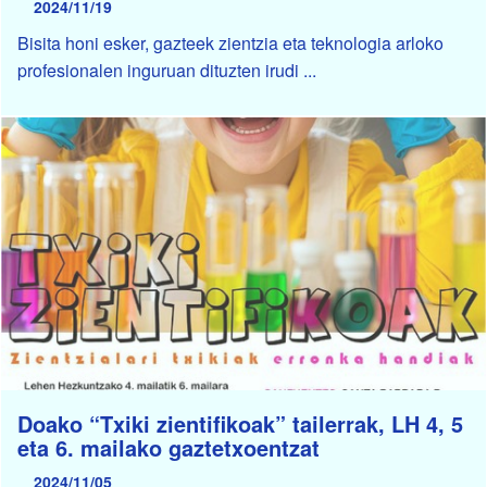
2024/11/19
Bisita honi esker, gazteek zientzia eta teknologia arloko
profesionalen inguruan dituzten irudi ...
Doako “Txiki zientifikoak” tailerrak, LH 4, 5
eta 6. mailako gaztetxoentzat
2024/11/05