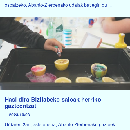
ospatzeko, Abanto-Zierbenako udalak bat egin du ...
Hasi dira Bizilabeko saioak herriko
gazteentzat
2023/10/03
Urriaren 2an, astelehena, Abanto-Zierbenako gazteek