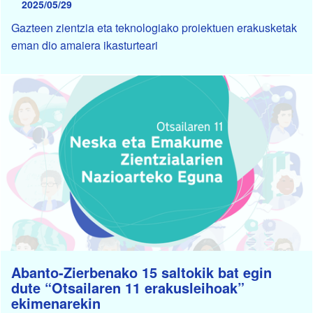
2025/05/29
Gazteen zientzia eta teknologiako proiektuen erakusketak
eman dio amaiera ikasturteari
Abanto-Zierbenako 15 saltokik bat egin
dute “Otsailaren 11 erakusleihoak”
ekimenarekin