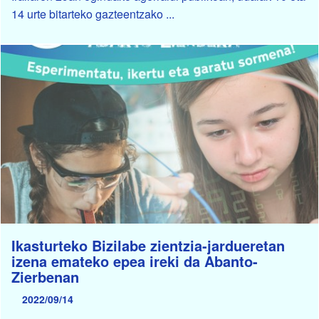
14 urte bitarteko gazteentzako ...
Ikasturteko Bizilabe zientzia-jardueretan
izena emateko epea ireki da Abanto-
Zierbenan
2022/09/14