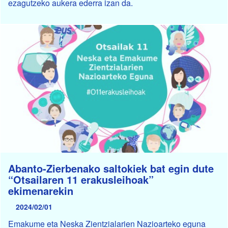
ezagutzeko aukera ederra izan da.
Abanto-Zierbenako saltokiek bat egin dute
“Otsailaren 11 erakusleihoak”
ekimenarekin
2024/02/01
Emakume eta Neska Zientzialarien Nazioarteko eguna