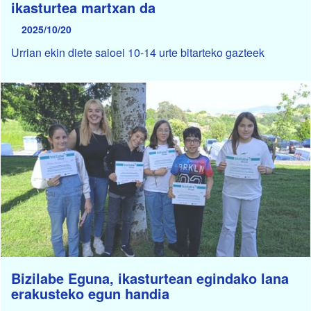
ikasturtea martxan da
2025/10/20
Urrian ekin diete saioei 10-14 urte bitarteko gazteek
Bizilabe Eguna, ikasturtean egindako lana
erakusteko egun handia