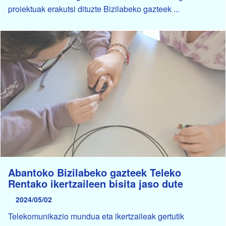
proiektuak erakutsi dituzte Bizilabeko gazteek ...
Abantoko Bizilabeko gazteek Teleko
Rentako ikertzaileen bisita jaso dute
2024/05/02
Telekomunikazio mundua eta ikertzaileak gertutik