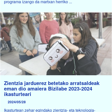
programa izango da martxan herriko ...
Zientzia jarduerez betetako arratsaldeak
eman dio amaiera Bizilabe 2023-2024
ikasturteari
2024/05/28
Ikasturtean zehar egindako zientzia- eta teknologia-