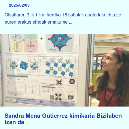
2025/02/03
Otsailaren 3tik 11ra, herriko 15 saltokik apainduko dituzte
euren erakusleihoak emakume ...
Sandra Mena Gutierrez kimikaria Bizilaben
izan da