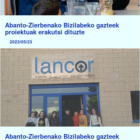
Abanto-Zierbenako Bizilabeko gazteek
proiektuak erakutsi dituzte
2023/05/23
Abanto-Zierbenako Bizilabeko gazteek