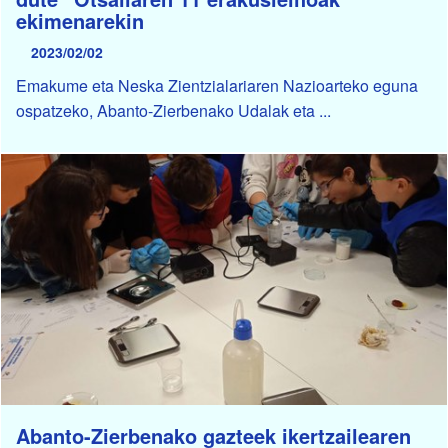
ekimenarekin
2023/02/02
Emakume eta Neska Zientzialariaren Nazioarteko eguna
ospatzeko, Abanto-Zierbenako Udalak eta ...
Abanto-Zierbenako gazteek ikertzailearen