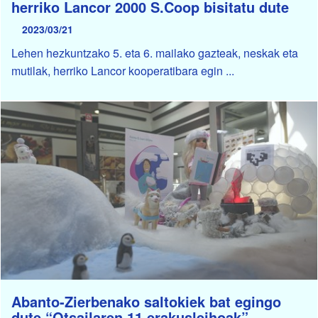
herriko Lancor 2000 S.Coop bisitatu dute
2023/03/21
Lehen hezkuntzako 5. eta 6. mailako gazteak, neskak eta
mutilak, herriko Lancor kooperatibara egin ...
Abanto-Zierbenako saltokiek bat egingo
dute “Otsailaren 11 erakusleihoak”