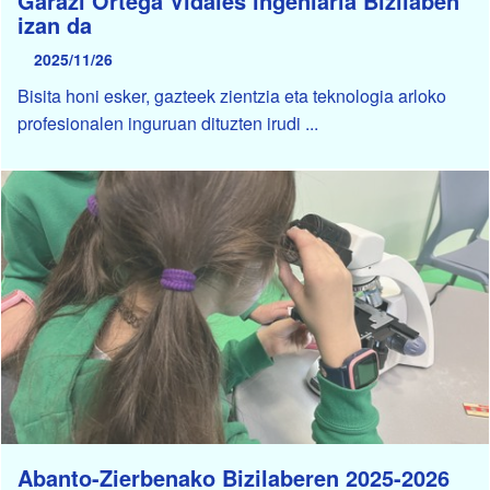
Garazi Ortega Vidales ingeniaria Bizilaben
izan da
2025/11/26
Bisita honi esker, gazteek zientzia eta teknologia arloko
profesionalen inguruan dituzten irudi ...
Abanto-Zierbenako Bizilaberen 2025-2026