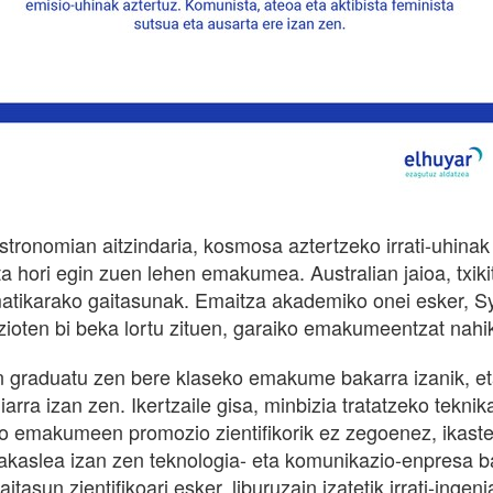
-astronomian aitzindaria, kosmosa aztertzeko irrati-uhinak
ta hori egin zuen lehen emakumea. Australian jaioa, txikit
tikarako gaitasunak. Emaitza akademiko onei esker, Sy
ioten bi beka lortu zituen, garaiko emakumeentzat nahi
n graduatu zen bere klaseko emakume bakarra izanik, et
iarra izan zen. Ikertzaile gisa, minbizia tratatzeko teknik
o emakumeen promozio zientifikorik ez zegoenez, ikaste
rakaslea izan zen teknologia- eta komunikazio-enpresa ba
itasun zientifikoari esker, liburuzain izatetik irrati-inge