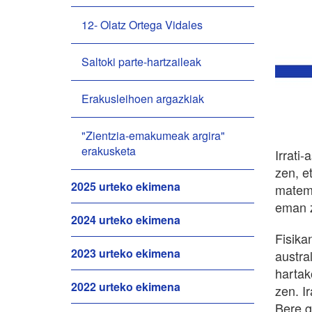
12- Olatz Ortega Vidales
Saltoki parte-hartzaileak
Erakusleihoen argazkiak
"Zientzia-emakumeak argira"
erakusketa
Irrati
zen, e
2025 urteko ekimena
matema
eman z
2024 urteko ekimena
Fisika
2023 urteko ekimena
austral
hartak
2022 urteko ekimena
zen. I
Bere ga