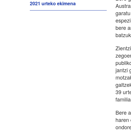
2021 urteko ekimena
Austra
garatu
espezi
bere a
batzuk
Zientz
zegoen
publik
jantzi
motzak
galtze
39 urt
famili
Bere a
haren 
ondore