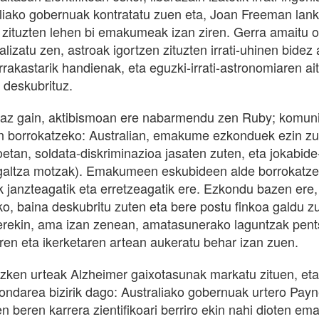
liako gobernuak kontratatu zuen eta, Joan Freeman lank
 zituzten lehen bi emakumeak izan ziren. Gerra amaitu o
alizatu zen, astroak igortzen zituzten irrati-uhinen bidez
rrakastarik handienak, eta eguzki-irrati-astronomiaren ai
 deskubrituz.
iaz gain, aktibismoan ere nabarmendu zen Ruby; komunis
 borrokatzeko: Australian, emakume ezkonduek ezin zut
oetan, soldata-diskriminazioa jasaten zuten, eta jokabide
 galtza motzak). Emakumeen eskubideen alde borrokatzeag
 janzteagatik eta erretzeagatik ere. Ezkondu bazen ere,
ko, baina deskubritu zuten eta bere postu finkoa galdu z
erekin, ama izan zenean, amatasunerako laguntzak pentsa
aren eta ikerketaren artean aukeratu behar izan zuen.
zken urteak Alzheimer gaixotasunak markatu zituen, eta 
ondarea bizirik dago: Australiako gobernuak urtero Payn
n beren karrera zientifikoari berriro ekin nahi dioten em