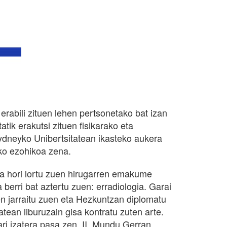
 erabili zituen lehen pertsonetako bat izan
atik erakutsi zituen fisikarako eta
dneyko Unibertsitatean ikasteko aukera
ko ezohikoa zena.
a hori lortu zuen hirugarren emakume
a berri bat aztertu zuen: erradiologia. Garai
n jarraitu zuen eta Hezkuntzan diplomatu
tean liburuzain gisa kontratu zuten arte.
niari izatera pasa zen. II. Mundu Gerran,