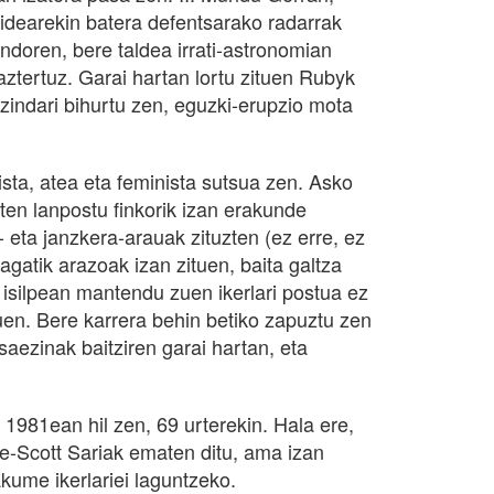
idearekin batera defentsarako radarrak
ndoren, bere taldea irrati-astronomian
 aztertuz. Garai hartan lortu zituen Rubyk
tzindari bihurtu zen, eguzki-erupzio mota
ta, atea eta feminista sutsua zen. Asko
en lanpostu finkorik izan erakunde
- eta janzkera-arauak zituzten (ez erre, ez
atik arazoak izan zituen, baita galtza
 isilpean mantendu zuen ikerlari postua ez
uen. Bere karrera behin betiko zapuztu zen
ezinak baitziren garai hartan, eta
1981ean hil zen, 69 urterekin. Hala ere,
e-Scott Sariak ematen ditu, ama izan
akume ikerlariei laguntzeko.