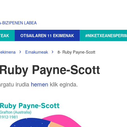
-BIZIPENEN LABEA
TEAK
OTSAILAREN 11 EKIMENAK
#NIKETXEANESPERI
 ekimena
Emakumeak
8- Ruby Payne-Scott
 Ruby Payne-Scott
rgatu irudia
hemen
klik eginda.